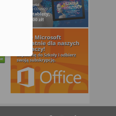
utors
ne