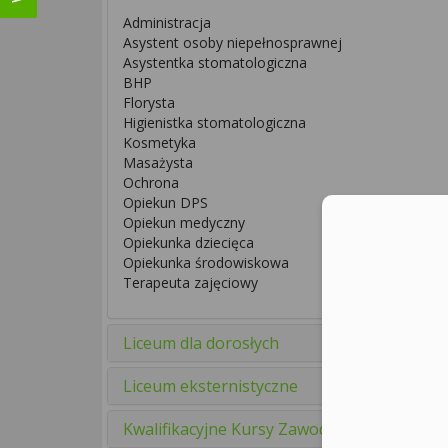
Administracja
Asystent osoby niepełnosprawnej
Asystentka stomatologiczna
BHP
Florysta
Higienistka stomatologiczna
Kosmetyka
Masażysta
Ochrona
Opiekun DPS
Opiekun medyczny
Opiekunka dziecięca
Opiekunka środowiskowa
Terapeuta zajęciowy
Liceum dla dorosłych
Liceum eksternistyczne
Kwalifikacyjne Kursy Zawodowe