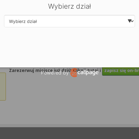
Wybierz dział
Select department
| ©
contrib
Leaflet
OpenStreetMap
Zarezerwuj miejsce już dziś! Kliknij tutaj i
zapisz się on-li
Powered by
Open link in new window