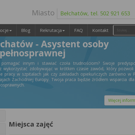
Miasto
Bełchatów, tel. 502 921 653
ocje
Blog
Rekrutacja
FAQ
Kontakt
łchatów - Asystent osoby
epełnosprawnej
z pomagać innym i stawiać czoła trudnościom? Swoje predyspo
 wykorzystać zdobywając w krótkim czasie zawód, który pozwoli 
ie pracy w szpitalach jak czy zakładach opiekuńczych zarówno w 
krajach Zachodniej Europy. Twoja praca będzie źródłem wsparcia dl
nosprawnych.
Więcej inform
Miejsca zajęć