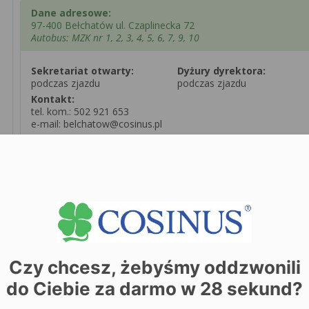
Dane adresowe:
97-400 Bełchatów ul. Czaplinecka 72
Autobus: MZK nr 1, 2, 3, 4, 5, 6, 7, 9, 10
Sekretariat otwarty:
Dyżury dyrektora:
podczas zjazdu
podczas zjazdu
Kontakt:
tel. kom.: 502 921 653
e-mail: belchatow@cosinus.pl
Zobacz dane sekretariatu
+
−
Czy chcesz, żebyśmy oddzwonili
do Ciebie za darmo w
28
sekund?