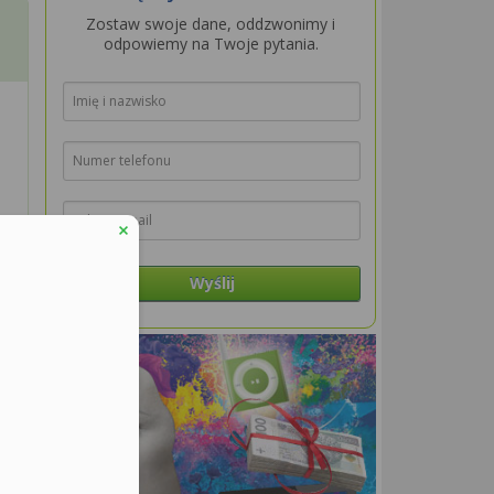
Zostaw swoje dane, oddzwonimy i
odpowiemy na Twoje pytania.
Wyślij