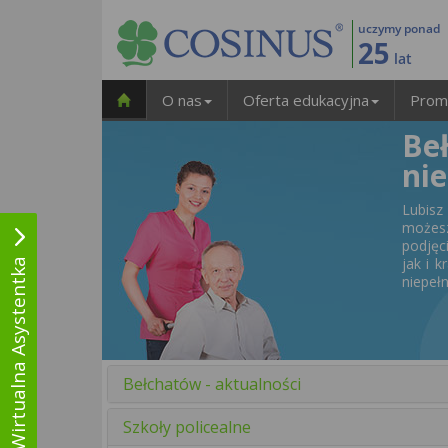
uczymy ponad
25
lat
O nas
Oferta edukacyjna
Prom
Be
ni
Lubis
możesz
podjęc
jak i 
Wirtualna Asystentka
niepeł
Bełchatów - aktualności
Szkoły policealne