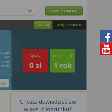
ZAPISY ONLINE
Mój COSINUS
SZUKAJ
zycje
Opłaty:
Okres nauki:
Ci na
Polsce
0 zł
1 rok
a osób
acji
Chcesz dowiedzieć się
więcej o kierunku?