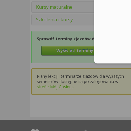
Kursy maturalne
Szkolenia i kursy
Sprawdź terminy zjazdów dla Semestru 1
Wyświetl terminy zjazdów
Plany lekcji i terminarze zjazdów dla wyższych
semestrów dostępne są po zalogowaniu w
strefie Mój Cosinus