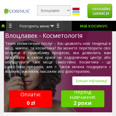
ОНЛАЙН-
ЗАПИСИ
Мій КОСИНУС
Розгорніть меню
Влоцлавек - Косметологія
Технік косметичних послуг – Вас цікавлять нові тенденції в
моді, макіяжі та косметика? Ви можете перетворити свої
інтереси в привабливу професію, яка дозволить вам
працювати в салоні краси чи оздоровчому центрі або
облаштувати таке місце самостійно. Косметика – це
самостійна професія, але її також можна поєднувати з
візажем, макіяжем, масажем або фізіотерапією.
Більше інформації
період
Оплати:
навчання:
0 zł
2 роки