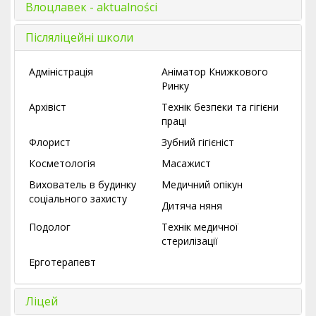
Влоцлавек - aktualności
Післяліцейні школи
Адміністрація
Аніматор Книжкового
Ринку
Архівіст
Технік безпеки та гігієни
праці
Флорист
Зубний гігієніст
Косметологія
Масажист
Вихователь в будинку
Медичний опікун
соціального захисту
Дитяча няня
Подолог
Технік медичної
стерилізації
Ерготерапевт
Ліцей