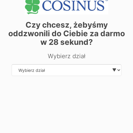
Czy chcesz, żebyśmy
oddzwonili do Ciebie za darmo
w
28
sekund?
| ©
contributors
Leaflet
OpenStreetMap
Zarezerwuj miejsce już dziś! Kliknij tutaj i
Wybierz dział
zapisz się on-line
Select department
Chcesz dowiedzieć się więcej o
kierunku?
Zostaw swoje dane, oddzwonimy i odpowiemy na Twoje
pytania.