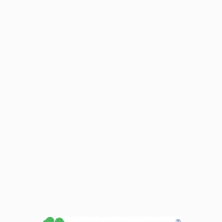
Autobus: 5, 13, 15, 16, 17, 23
Sekretariat otwarty:
Dyżury dyrektora:
Pt: 15:30-20:30
Wt: 16:00-18:00 (Sekretariat
Sb: 08:00-18:00
Włocławek Plac Wolności
Nd: 08:00-18:00
3/4 pok. 201B)
podczas zjazdu
podczas zjazdu
Zobacz dane sekretariatu
+
−