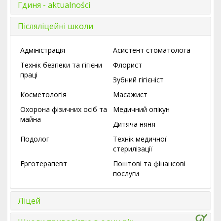
Гдиня - aktualności
Післяліцейні школи
Адміністрація
Асистент стоматолога
Технік безпеки та гігієни
Флорист
праці
Зубний гігієніст
Косметологія
Масажист
Охорона фізичних осіб та
Медичний опікун
майна
Дитяча няня
Подолог
Технік медичної
стерилізації
Ерготерапевт
Поштові та фінансові
послуги
Ліцей