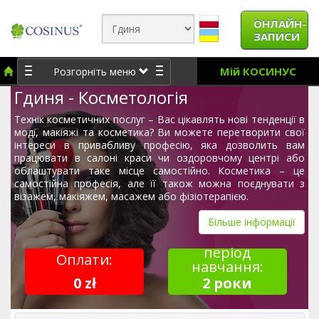
ОНЛАЙН-
ЗАПИСИ
Мій КОСИНУС
Розгорніть меню
Гдиня - Косметологія
Технік косметичних послуг – Вас цікавлять нові тенденції в
моді, макіяжі та косметика? Ви можете перетворити свої
інтереси в привабливу професію, яка дозволить вам
працювати в салоні краси чи оздоровчому центрі або
облаштувати таке місце самостійно. Косметика – це
самостійна професія, але її також можна поєднувати з
візажем, макіяжем, масажем або фізіотерапією.
Більше інформації
період
Оплати:
навчання:
0 zł
2 роки