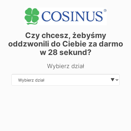
Дані адреси:
81-313 Gdynia ul. Tatrzańska 35
Див. Деталі секретаріату
Czy chcesz, żebyśmy
oddzwonili do Ciebie za darmo
+
w
28
sekund?
−
Wybierz dział
Select department