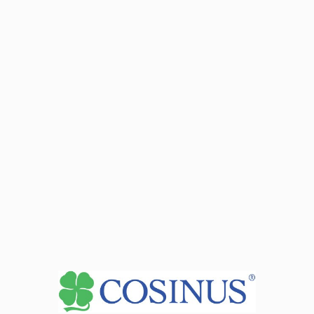
Місця занять
Дані адреси:
81-332 Gdynia ul. Kołłątaja 1
Години прийому директора
під час занять
Дані адреси:
81-332 Gdynia ul. Leszczynki 156
Дані адреси:
81-313 Gdynia ul. Tatrzańska 35
Див. Деталі секретаріату
+