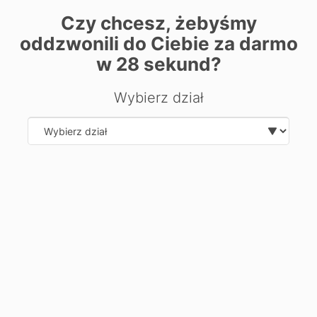
−
Czy chcesz, żebyśmy
oddzwonili do Ciebie za darmo
w
28
sekund?
Wybierz dział
Select department
| ©
contributors
Leaflet
OpenStreetMap
Хочете дізнатися більше про
напрямок?