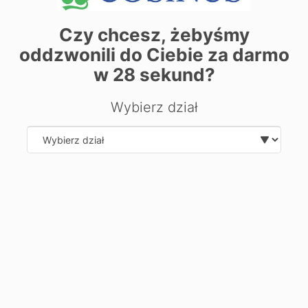
+
−
Czy chcesz, żebyśmy
oddzwonili do Ciebie za darmo
w
28
sekund?
Wybierz dział
Select department
| ©
contributors
Leaflet
OpenStreetMap
Хочете дізнатися більше про