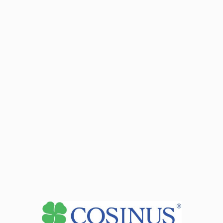
Місця занять
Дані адреси:
81-332 Gdynia ul. Kołłątaja 1
Години прийому директора
під час занять
Дані адреси:
81-332 Gdynia ul. Leszczynki 156
Дані адреси:
81-313 Gdynia ul. Tatrzańska 35
Див. Деталі секретаріату