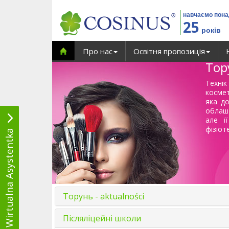
навчаємо пон
25
років
Про нас
Освітня пропозиція
Тор
Технік
косме
яка д
облашт
але ї
фізіот
Wirtualna Asystentka
Торунь - aktualności
Післяліцейні школи