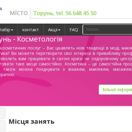
ад
місто
Торунь, tel. 56 648 45 50
Набір
контакт
Акціі
FAQ
унь - Косметологія
 косметичних послуг – Вас цікавлять нові тенденції в моді, макі
тика? Ви можете перетворити свої інтереси в привабливу проф
озволить вам працювати в салоні краси чи оздоровчому центр
увати таке місце самостійно. Косметика – це самостійна проф
ї також можна поєднувати з візажем, макіяжем, масаже
ерапією.
Більше інформ
Місця занять