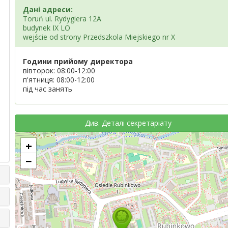
Дані адреси:
Toruń ul. Rydygiera 12A
budynek IX LO
wejście od strony Przedszkola Miejskiego nr X
Години прийому директора
вівторок: 08:00-12:00
п'ятниця: 08:00-12:00
під час занять
Див. Деталі секретаріату
+
−