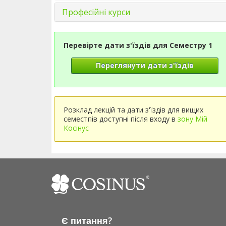
Професійні курси
Перевірте дати з'їздів для Семестру 1
Переглянути дати з'їздів
Розклад лекцій та дати з'їздів для вищих
семестпів доступні після входу в
зону Мій
Косінус
Є питання?