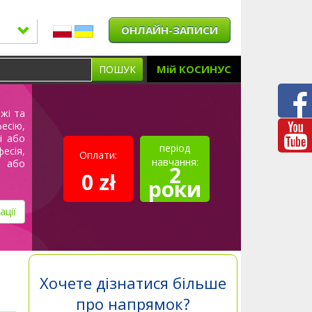
ОНЛАЙН-ЗАПИСИ
Мій КОСИНУС
ПОШУК
яжі та
есію,
і або
період
есія,
Оплати:
навчання:
м або
2
0 zł
роки
ації
Хочете дізнатися більше
про напрямок?