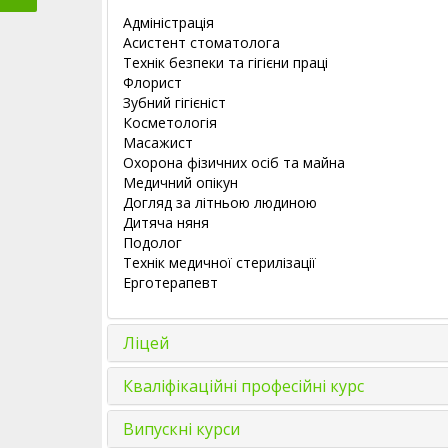
Адміністрація
Асистент стоматолога
Технік безпеки та гігієни праці
Флорист
Зубний гігієніст
Косметологія
Масажист
Охорона фізичних осіб та майна
Медичний опікун
Догляд за літньою людиною
Дитяча няня
Подолог
Технік медичної стерилізації
Ерготерапевт
Ліцей
Кваліфікаційні професійні курс
Випускні курси