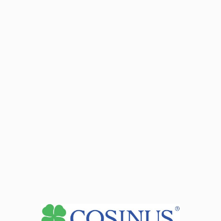
Dyżury dyrektora:
Wt: 08:00-12:00
Pt: 08:00-12:00
podczas zjazdu
Zobacz dane sekretariatu
+
−