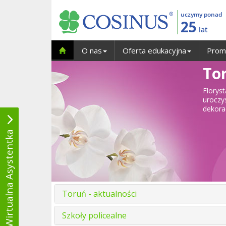
uczymy ponad
25
lat
O nas
Oferta edukacyjna
Prom
Tor
Florys
uroczy
dekora
Wirtualna Asystentka
Toruń - aktualności
Szkoły policealne