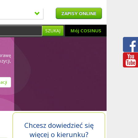
ZAPISY ONLINE
Mój COSINUS
SZUKAJ
oprawę
ycji,
acji
Chcesz dowiedzieć się
więcej o kierunku?