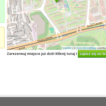
| ©
contrib
Leaflet
OpenStreetMap
Zarezerwuj miejsce już dziś! Kliknij tutaj i
zapisz się on-li