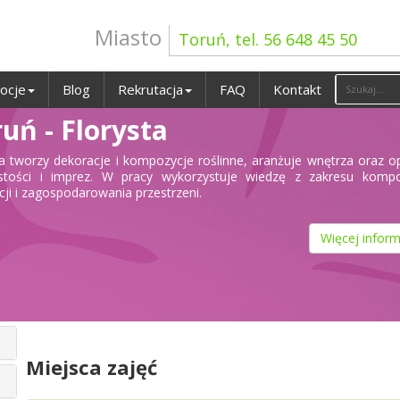
Miasto
Toruń, tel. 56 648 45 50
ocje
Blog
Rekrutacja
FAQ
Kontakt
uń - Florysta
ta tworzy dekoracje i kompozycje roślinne, aranżuje wnętrza oraz 
stości i imprez. W pracy wykorzystuje wiedzę z zakresu kompoz
cji i zagospodarowania przestrzeni.
Więcej inform
Miejsca zajęć