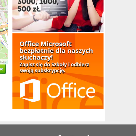
utors
ne