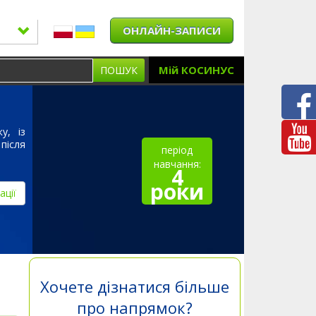
ОНЛАЙН-ЗАПИСИ
Мій КОСИНУС
ПОШУК
у, із
після
період
навчання:
4
роки
ації
Хочете дізнатися більше
про напрямок?