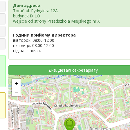
Дані адреси:
Toruń ul. Rydygiera 12A
budynek IX LO
wejście od strony Przedszkola Miejskiego nr X
Години прийому директора
вівторок: 08:00-12:00
п'ятниця: 08:00-12:00
під час занять
Див. Деталі секретаріату
+
−