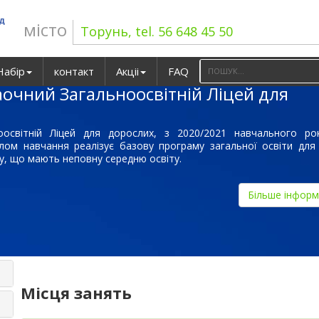
ад
місто
Торунь, tel. 56 648 45 50
Набір
контакт
Акціі
FAQ
аочний Загальноосвітній Ліцей для
оосвітній Ліцей для дорослих, з 2020/2021 навчального рок
лом навчання реалізує базову програму загальної освіти для 
су, що мають неповну середню освіту.
Більше інформ
Місця занять