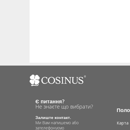
Є питання?
Не знаєте що вибрати?
Поло
Залиште контакт.
Ми Вам напишемо або
Карта 
зателефонуємо