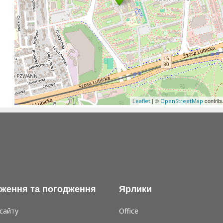
| ©
contrib
Leaflet
OpenStreetMap
ження та погодження
Ярлики
сайту
Office