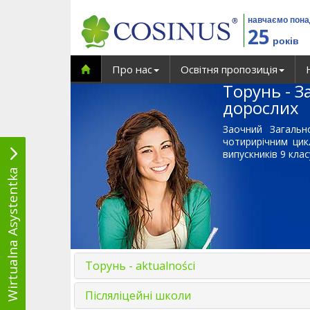
навчаємо пон
25
років
Про нас
Освітня пропозиція
Торунь - З
дорослих
Заочний Загальн
чотирирічним цик
випускників 9 кла
Wirtualna Asystentka
Торунь - aktualności
Післяліцейні школи