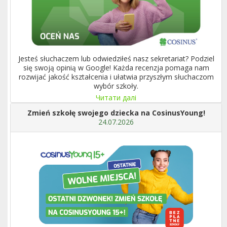
Jesteś słuchaczem lub odwiedziłeś nasz sekretariat? Podziel
się swoją opinią w Google! Każda recenzja pomaga nam
rozwijać jakość kształcenia i ułatwia przyszłym słuchaczom
wybór szkoły.
Читати далі
Zmień szkołę swojego dziecka na CosinusYoung!
24.07.2026