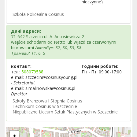
nieczynne)
Szkoła Policealna Cosinus
Дані адреси:
71-642 Szczecin ul. A. Antosiewicza 2
wejście schodami od Netto lub wjazd za czerwonymi
biurowcami
Автобус: 67, 60, 53, 58
Трамвай: 11, 6, 5
контакт:
Години роботи:
тел.:
508079588
Пн - Пт: 09:00-17:00
e-mail: szczecin@cosinusyoung.pl
- Sekretariat
e-mail: s.malinowska@cosinus.pl
-
Dyrektor
Szkoły Branżowa I Stopnia Cosinus
Technikum Cosinus w Szczecinie
Niepubliczne Liceum Sztuk Plastycznych w Szczecinie
+