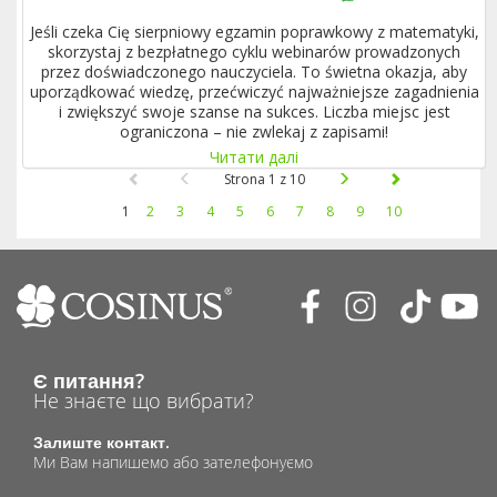
Jeśli czeka Cię sierpniowy egzamin poprawkowy z matematyki,
skorzystaj z bezpłatnego cyklu webinarów prowadzonych
przez doświadczonego nauczyciela. To świetna okazja, aby
uporządkować wiedzę, przećwiczyć najważniejsze zagadnienia
i zwiększyć swoje szanse na sukces. Liczba miejsc jest
ograniczona – nie zwlekaj z zapisami!
Читати далі
Strona 1 z 10
1
2
3
4
5
6
7
8
9
10
Є питання?
Не знаєте що вибрати?
Залиште контакт.
Ми Вам напишемо або зателефонуємо