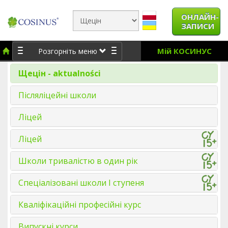
ОНЛАЙН-
ЗАПИСИ
Мій КОСИНУС
Розгорніть меню
Щецін - aktualności
Післяліцейні школи
Ліцей
Ліцей
Школи тривалістю в один рік
Спеціалізовані школи І ступеня
Кваліфікаційні професійні курс
Випускні курси