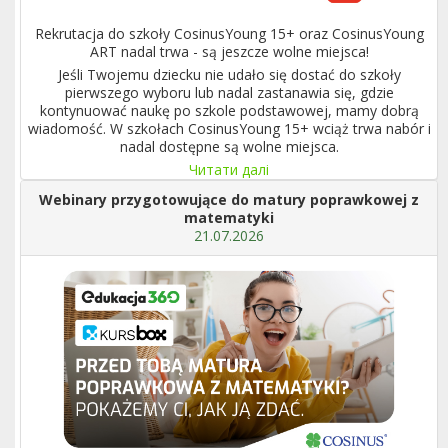
Rekrutacja do szkoły CosinusYoung 15+ oraz CosinusYoung
ART nadal trwa - są jeszcze wolne miejsca!
Jeśli Twojemu dziecku nie udało się dostać do szkoły
pierwszego wyboru lub nadal zastanawia się, gdzie
kontynuować naukę po szkole podstawowej, mamy dobrą
wiadomość. W szkołach CosinusYoung 15+ wciąż trwa nabór i
nadal dostępne są wolne miejsca.
Читати далі
Webinary przygotowujące do matury poprawkowej z
matematyki
21.07.2026