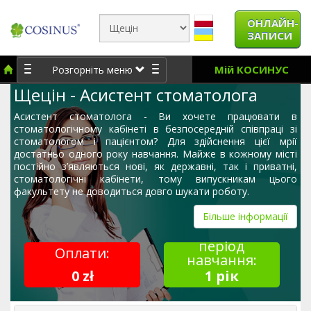
ОНЛАЙН-
ЗАПИСИ
Мій КОСИНУС
Розгорніть меню
Щецін - Асистент стоматолога
Асистент стоматолога - Ви хочете працювати в
стоматологічному кабінеті в безпосередній співпраці зі
стоматологом і пацієнтом? Для здійснення цієї мрії
достатньо одного року навчання. Майже в кожному місті
постійно з’являються нові, як державні, так і приватні,
стоматологічні кабінети, тому випускникам цього
факультету не доводиться довго шукати роботу.
Більше інформації
період
Оплати:
навчання:
0 zł
1 рік