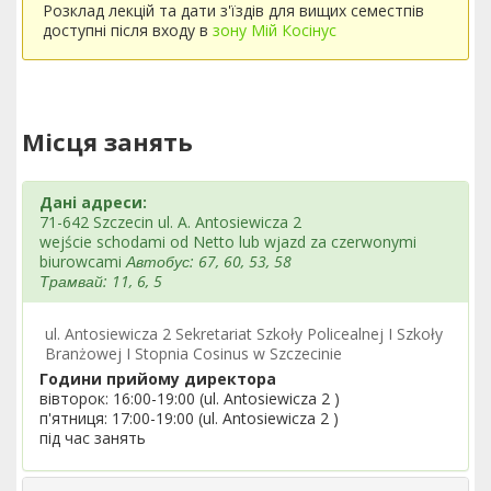
Розклад лекцій та дати з'їздів для вищих семестпів
доступні після входу в
зону Мій Косінус
Місця занять
Дані адреси:
71-642 Szczecin ul. A. Antosiewicza 2
wejście schodami od Netto lub wjazd za czerwonymi
biurowcami
Автобус: 67, 60, 53, 58
Трамвай: 11, 6, 5
ul. Antosiewicza 2 Sekretariat Szkoły Policealnej I Szkoły
Branżowej I Stopnia Cosinus w Szczecinie
Години прийому директора
вівторок: 16:00-19:00 (ul. Antosiewicza 2 )
п'ятниця: 17:00-19:00 (ul. Antosiewicza 2 )
під час занять