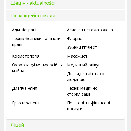
Щецін - aktualności
Післяліцейні школи
Адміністрація
Асистент стоматолога
Технік безпеки та гігієни
Флорист
праці
Зубний гігієніст
Косметологія
Масажист
Охорона фізичних осіб та
Медичний опікун
майна
Догляд за літньою
людиною
Дитяча няня
Технік медичної
стерилізації
Ерготерапевт
Поштові та фінансові
послуги
Ліцей