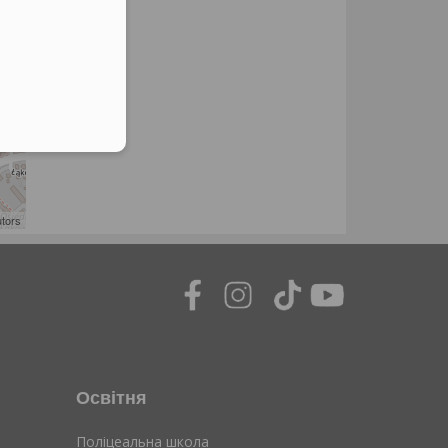
utors
Освітня
Поліцеальна школа