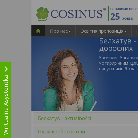
навчаємо пон
25
років
Про нас
Освітня пропозиція
Белхатув -
дорослих
Заочний Загальн
чотирирічним цик
випускників 9 кла
Wirtualna Asystentka
Белхатув - aktualności
Післяліцейні школи