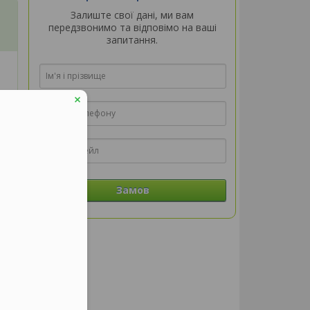
Залиште свої дані, ми вам
передзвонимо та відповімо на ваші
запитання.
Замов