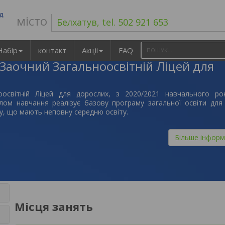
ад
місто
Белхатув, tel. 502 921 653
Набір
контакт
Акціі
FAQ
 Заочний Загальноосвітній Ліцей для
оосвітній Ліцей для дорослих, з 2020/2021 навчального рок
лом навчання реалізує базову програму загальної освіти для 
су, що мають неповну середню освіту.
Більше інформ
Місця занять