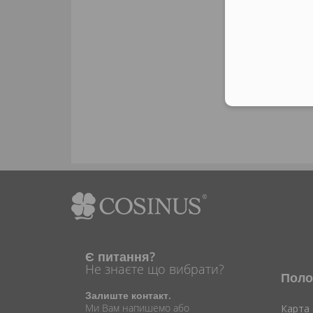
Є питання?
Не знаєте що вибрати?
Поло
Залиште контакт.
Ми Вам напишемо або
Карта 