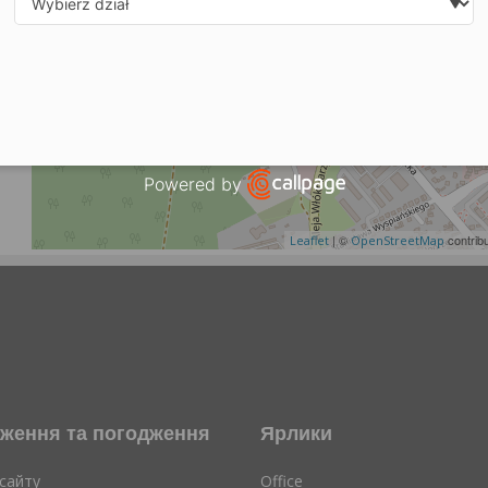
Select department
Powered by
Open link in new window
| ©
contrib
Leaflet
OpenStreetMap
ження та погодження
Ярлики
сайту
Office