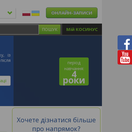
ОНЛАЙН-ЗАПИСИ
Мій КОСИНУС
ПОШУК
у, із
після
період
навчання:
4
роки
ації
Хочете дізнатися більше
про напрямок?