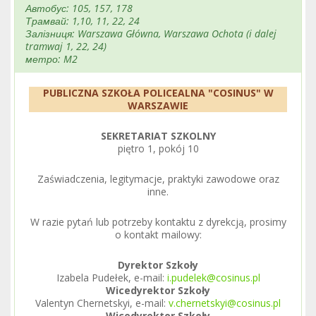
Автобус: 105, 157, 178
Трамвай: 1,10, 11, 22, 24
Залізниця: Warszawa Główna, Warszawa Ochota (i dalej
tramwaj 1, 22, 24)
метро: M2
PUBLICZNA SZKOŁA POLICEALNA "COSINUS" W
WARSZAWIE
SEKRETARIAT SZKOLNY
piętro 1, pokój 10
Zaświadczenia, legitymacje, praktyki zawodowe oraz
inne.
W razie pytań lub potrzeby kontaktu z dyrekcją, prosimy
o kontakt mailowy:
Dyrektor Szkoły
Izabela Pudełek, e-mail:
i.pudelek@cosinus.pl
Wicedyrektor Szkoły
Valentyn Chernetskyi, e-mail:
v.chernetskyi@cosinus.pl
Wicedyrektor Szkoły