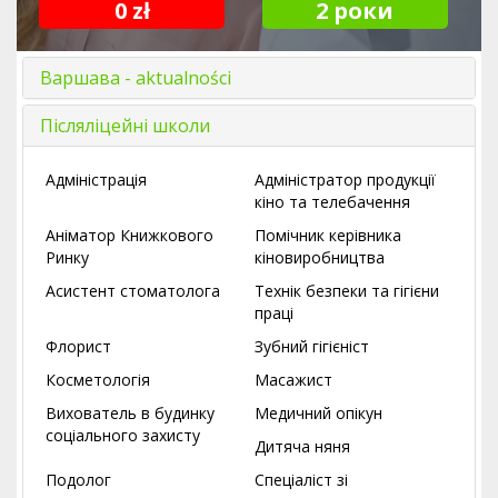
0 zł
2 роки
Варшава - aktualności
Післяліцейні школи
Адміністрація
Адміністратор продукції
кіно та телебачення
Аніматор Книжкового
Помічник керівника
Ринку
кіновиробництва
Асистент стоматолога
Технік безпеки та гігієни
праці
Флорист
Зубний гігієніст
Косметологія
Масажист
Вихователь в будинку
Медичний опікун
соціального захисту
Дитяча няня
Подолог
Спеціаліст зі