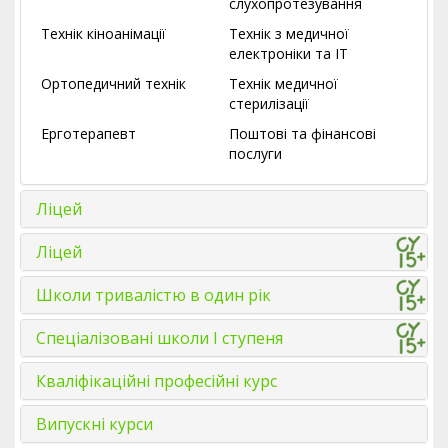
слухопротезування
Технік кіноанімації
Технік з медичної
електроніки та ІТ
Ортопедичний технік
Технік медичної
стерилізації
Ерготерапевт
Поштові та фінансові
послуги
Ліцей
Ліцей
Школи тривалістю в один рік
Спеціалізовані школи І ступеня
Кваліфікаційні професійні курс
Випускні курси