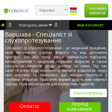
ОНЛАЙН-
ЗАПИСИ
Мій КОСИНУС
Розгорніть меню
Варшава - Спеціаліст зі
слухопротезування
Спеціаліст зі слухопротезування - це медичний працівник,
який виготовляє слухові апарати та інші допоміжні
пристрої. Він або вона також займається підбором,
налаштуванням і чищенням слухових апаратів, а також
консультує пацієнтів щодо догляду за ними. Під час
заняття у вас буде можливість вивчити аудіологію, науку
про акустику та технології, що використовуються у
слухових апаратах. Практичні вправи дадуть вам навички
підбору слухових апаратів для конкретних пацієнтів.
Більше інформації
період
Оплати:
навчання: