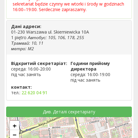
sekretariat będzie czynny we wtorki i środy w godzinach
16:00–19:00. Serdecznie zapraszamy.
Дані адреси:
01-230 Warszawa ul. Skierniewicka 10A
1 piętro
Автобус: 105, 106, 178, 255
Трамвай: 10, 11
метро: M2
Відкритий секретаріат:
Години прийому
середа: 16:00-20:00
директора
під час занять
середа: 16:00-19:00
під час занять
контакт:
тел.:
22 620 04 91
Див. Деталі секретаріату
+
−