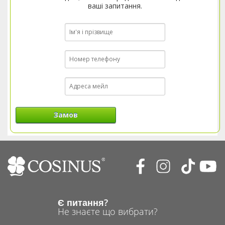
ваші запитання.
Замов
Є питання?
Не знаєте що вибрати?