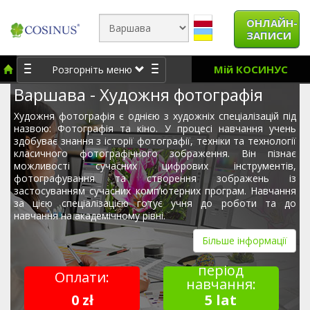
ОНЛАЙН-
ЗАПИСИ
Мій КОСИНУС
Розгорніть меню
Варшава - Художня фотографія
Художня фотографія є однією з художніх спеціалізацій під
назвою: Фотографія та кіно. У процесі навчання учень
здобуває знання з історії фотографії, техніки та технології
класичного фотографічного зображення. Він пізнає
можливості сучасних цифрових інструментів,
фотографування та створення зображень із
застосуванням сучасних комп’ютерних програм. Навчання
за цією спеціалізацією готує учня до роботи та до
навчання на академічному рівні.
Більше інформації
період
Оплати:
навчання:
0 zł
5 lat