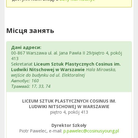
Місця занять
Дані адреси:
00-867 Warszawa ul. al. Jana Pawła II 29/piętro 4, pokój
413
Sekretariat
Liceum Sztuk Plastycznych Cosinus im.
Ludwiki Nitschowej w Warszawie
Hala Mirowska,
wejście do budynku od ul. Elektoralnej
Автобус: 160
Трамвай: 17, 33, 74
LICEUM SZTUK PLASTYCZNYCH COSINUS IM.
LUDWIKI NITSCHOWEJ W WARSZAWIE
piętro 4, pokój 413
Dyrektor Szkoły
Piotr Pawelec, e-mail:
p.pawelec@cosinusyoung.pl