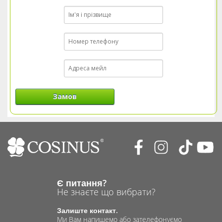
Замов
Є питання?
Не знаєте що вибрати?
Залиште контакт.
Ми Вам напишемо або зателефонуємо