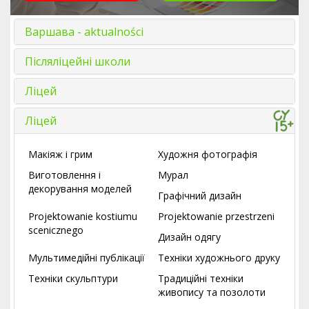
Варшава - aktualności
Післяліцейні школи
Ліцей
Ліцей
Макіяж і грим
Художня фотографія
Виготовлення і
Мурал
декорування моделей
Графічний дизайн
Projektowanie kostiumu
Projektowanie przestrzeni
scenicznego
Дизайн одягу
Мультимедійні публікації
Техніки художнього друку
Техніки скульптури
Традиційні техніки
живопису та позолоти