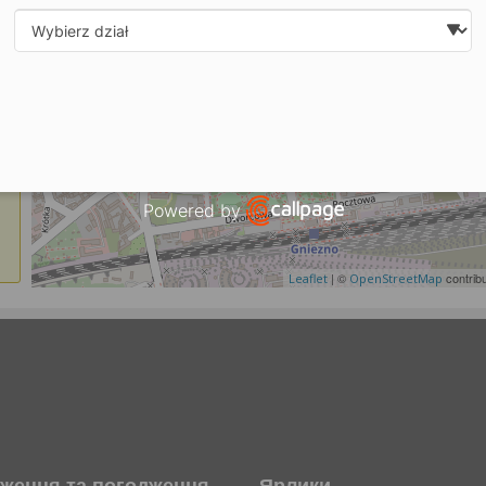
Select department
Powered by
Open link in new window
| ©
contrib
Leaflet
OpenStreetMap
ження та погодження
Ярлики