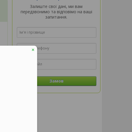
Залиште свої дані, ми вам
передзвонимо та відповімо на ваші
запитання.
Замов