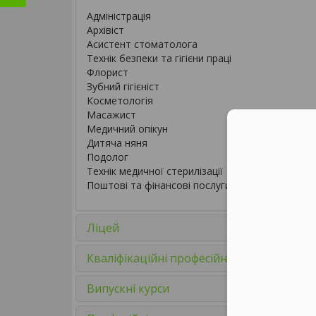
Адміністрація
Архівіст
Асистент стоматолога
Технік безпеки та гігієни праці
Флорист
Зубний гігієніст
Косметологія
Масажист
Медичний опікун
Дитяча няня
Подолог
Технік медичної стерилізації
Поштові та фінансові послуги
Ліцей
Кваліфікаційні професійні курс
Випускні курси