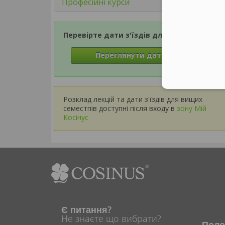
Професійні курси
Перевірте дати з'їздів для Семестру 1
Переглянути дати з'їздів
Розклад лекцій та дати з'їздів для вищих
семестпів доступні після входу в
зону Мій
Косінус
Є питання?
Не знаєте що вибрати?
Поло