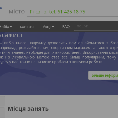
ад
місто
Гнєзно, tel. 61 425 18 75
Набір
контакт
Акціі
FAQ
асажист
 – вибір цього напрямку дозволить вам ознайомитися з баг
наприклад, розслаблюючим, спортивним масажем, а також отр
ктичні знання, необхідні для їх використання. Використання мас
так і з лікувальною метою стає все більш популярним, тому 
курсу у вас точно не виникне проблем з пошуком роботи.
Більше інформ
Місця занять