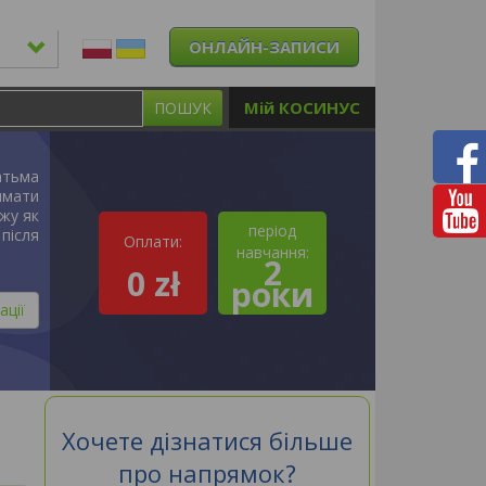
ОНЛАЙН-ЗАПИСИ
Мій КОСИНУС
ПОШУК
атьма
имати
ажу як
період
після
Оплати:
навчання:
2
0 zł
роки
ації
Хочете дізнатися більше
про напрямок?