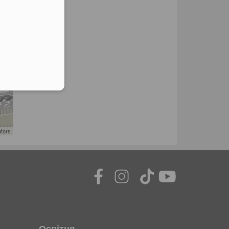
utors
Освітня