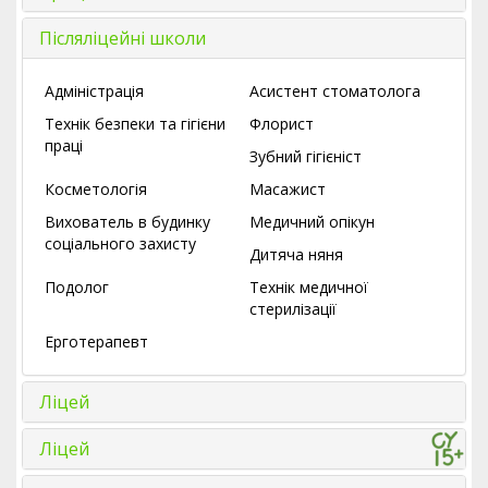
Післяліцейні школи
Адміністрація
Асистент стоматолога
Технік безпеки та гігієни
Флорист
праці
Зубний гігієніст
Косметологія
Масажист
Вихователь в будинку
Медичний опікун
соціального захисту
Дитяча няня
Подолог
Технік медичної
стерилізації
Ерготерапевт
Ліцей
Ліцей