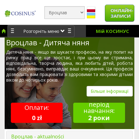
ОНЛАЙН-
ЗАПИСИ
Мій КОСИНУС
Розгорніть меню
Вроцлав - Дитяча няня
Дитяча няня - якщо ви шукаєте професію, на яку попит на
ринку праці все ще зростає, і при цьому ви стримана,
відповідальна, творча людина, яка любить дітей, робота
няні, безсумнівно, виправдає ваші очікування. Ця професія
дозволить вам працювати зі здоровими та хворими дітьми
віком до чотирьох років.
Більше інформації
період
Оплати:
навчання:
0 zł
2 роки
Вроцлав - aktualności