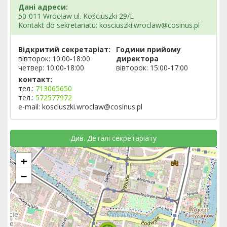
Дані адреси:
50-011 Wrocław ul. Kościuszki 29/E
Kontakt do sekretariatu: kosciuszki.wroclaw@cosinus.pl
Відкритий секретаріат:
Години прийому
вівторок: 10:00-18:00
директора
четвер: 10:00-18:00
вівторок: 15:00-17:00
контакт:
тел.:
713065650
тел.:
572577972
e-mail: kosciuszki.wroclaw@cosinus.pl
Див. Деталі секретаріату
+
−