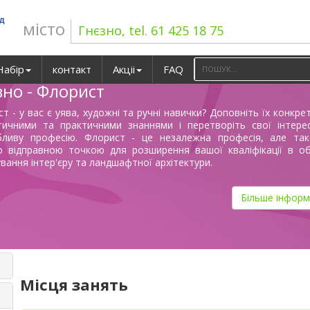
ад
місто
Гнєзно, tel. 61 425 18 75
Набір
контакт
Акціі
FAQ
зно - Флорист
т - у вас є уява, художні та ручні навички? Доповніть їх конкр
тичними та практичними знаннями і перетворіть свої інтере
бливу професію. Флорист - це незалежна професія, але та
ю відправною точкою для розширення вашої кваліфікації в об
вання інтер'єру та ландшафтної архітектури.
Більше інформ
Місця занять