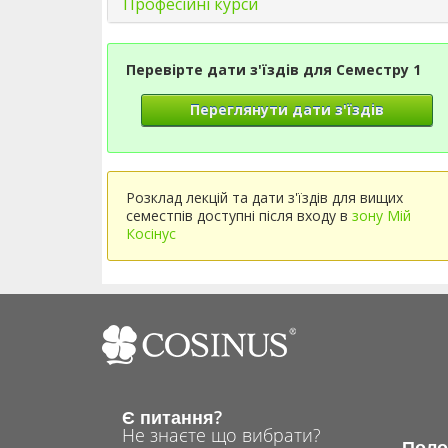
Професійні курси
Перевірте дати з'їздів для Семестру 1
Переглянути дати з'їздів
Розклад лекцій та дати з'їздів для вищих
семестпів доступні після входу в
зону Мій
Косінус
Є питання?
Не знаєте що вибрати?
Поло