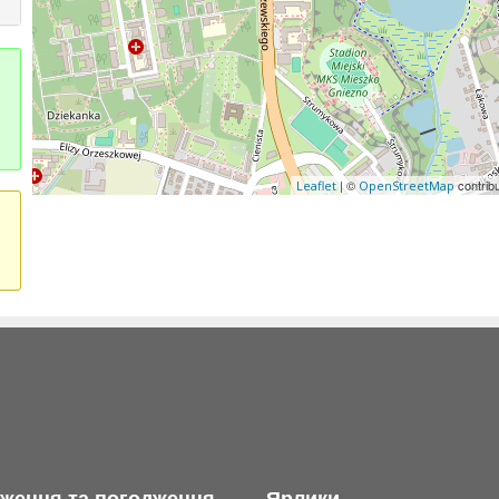
| ©
contrib
Leaflet
OpenStreetMap
ження та погодження
Ярлики