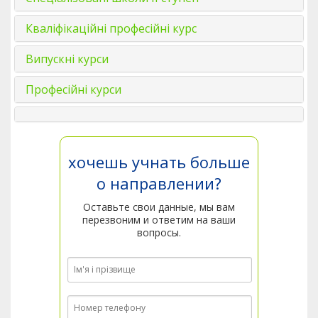
Кваліфікаційні професійні курс
Випускні курси
Професійні курси
хочешь учнать больше
о направлении?
Оставьте свои данные, мы вам
перезвоним и ответим на ваши
вопросы.