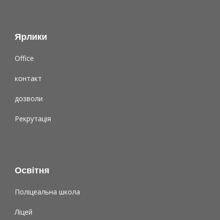
Ярлики
Office
контакт
дозволи
Рекрутація
Освітня
Поліцеальна школа
Ліцей