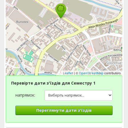
| ©
contributors
Leaflet
OpenStreetMap
Перевірте дати з'їздів для Семестру 1
напрямок:
Переглянути дати з'їздів