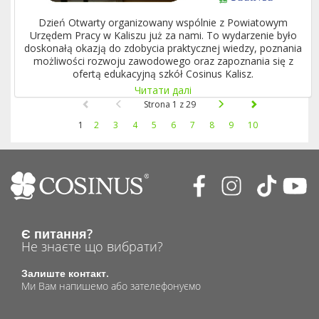
Dzień Otwarty organizowany wspólnie z Powiatowym
Urzędem Pracy w Kaliszu już za nami. To wydarzenie było
doskonałą okazją do zdobycia praktycznej wiedzy, poznania
możliwości rozwoju zawodowego oraz zapoznania się z
ofertą edukacyjną szkół Cosinus Kalisz.
Читати далі
Strona 1 z 29
1
2
3
4
5
6
7
8
9
10
Є питання?
Не знаєте що вибрати?
Залиште контакт.
Ми Вам напишемо або зателефонуємо