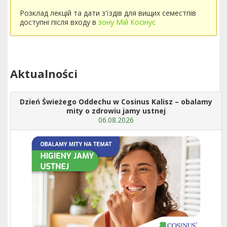
Розклад лекцій та дати з'їздів для вищих семестпів
доступні після входу в
зону Мій Косінус
Aktualności
Dzień Świeżego Oddechu w Cosinus Kalisz – obalamy
mity o zdrowiu jamy ustnej
06.08.2026