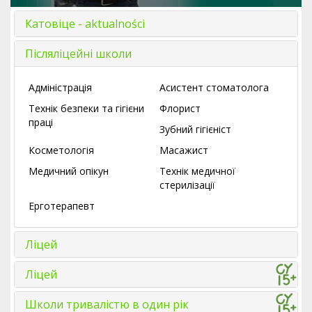
Катовіце - aktualności
Післяліцейні школи
Адміністрація
Асистент стоматолога
Технік безпеки та гігієни
Флорист
праці
Зубний гігієніст
Косметологія
Масажист
Медичний опікун
Технік медичної
стерилізації
Ерготерапевт
Ліцей
Ліцей
Школи тривалістю в один рік