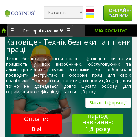
ОНЛАЙН-
ЗАПИСИ
Мій КОСИНУС
Розгорніть меню
Катовіце - Технік безпеки та гігієни
праці
Технік безпеки та гігієни праці – фахівці в цій галузі
працюють у всіх виробничих, обслуговуючих та
адміністративних галузях економіки, які зобов'язані
проводити інструктаж з охорони праці для своїх
працівників. Тож якщо ви станете фахівцем у цій сфері, вам
точно не доведеться довго шукати роботу. Для
отримання кваліфікації достатньо 1,5 року.
Більше інформації
період
Оплати:
навчання:
0 zł
1,5 року