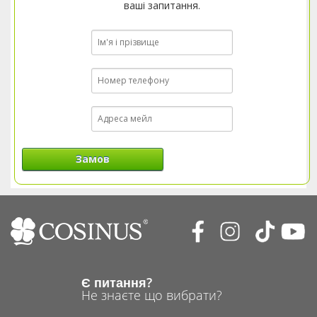
ваші запитання.
Замов
Є питання?
Не знаєте що вибрати?