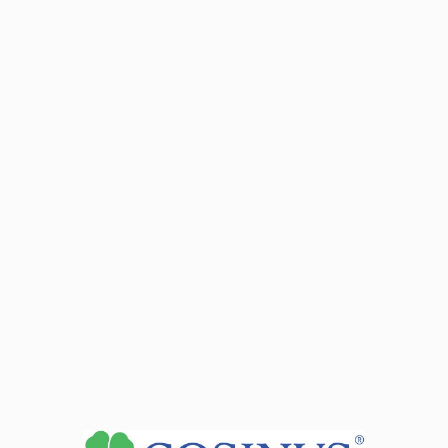
Kontakt:
tel.:
327005551
- sekretariat
tel.:
32 700 55 50
- psycholog, pedagog
e-mail: i.wilczek@cosinus.pl
- Iwona Wilczek -
Dyrektor
szkoły
e-mail: lsp.katowice@cosinusyoung.pl
Zobacz dane sekretariatu
+
−