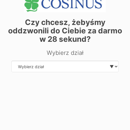
Czy chcesz, żebyśmy
oddzwonili do Ciebie za darmo
| ©
contributors
Leaflet
OpenStreetMap
w
28
sekund?
Chcesz dowiedzieć się więcej o
Wybierz dział
kierunku?
Zostaw swoje dane, oddzwonimy i odpowiemy na Twoje
pytania.
Select department