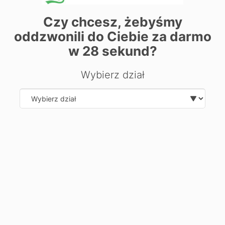
Czy chcesz, żebyśmy
oddzwonili do Ciebie za darmo
| ©
contributors
Leaflet
OpenStreetMap
w
28
sekund?
Chcesz dowiedzieć się więcej o
Wybierz dział
kierunku?
Zostaw swoje dane, oddzwonimy i odpowiemy na Twoje
pytania.
Select department
Wyślij