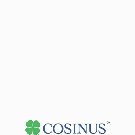
tel.:
32 352 03 95
- wew. 104 - psycholog, pedagog
e-mail: p.bak@cosinus.pl
- Piotr Bąk -
Dyrektor szkoły
e-mail: branzowka.katowice@cosinus.pl
Zobacz dane sekretariatu
+
−