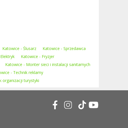
Katowice - Ślusarz
Katowice - Sprzedawca
Elektryk
Katowice - Fryzjer
Katowice - Monter sieci i instalacji sanitarnych
owice - Technik reklamy
 organizacji turystyki