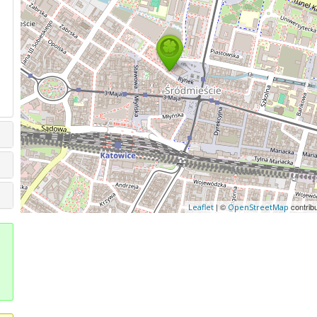
| ©
contrib
Leaflet
OpenStreetMap