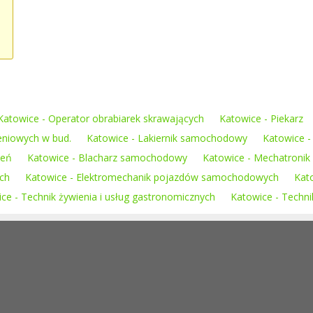
Katowice - Operator obrabiarek skrawających
Katowice - Piekarz
eniowych w bud.
Katowice - Lakiernik samochodowy
Katowice - 
zeń
Katowice - Blacharz samochodowy
Katowice - Mechatronik
ch
Katowice - Elektromechanik pojazdów samochodowych
Kat
ce - Technik żywienia i usług gastronomicznych
Katowice - Technik