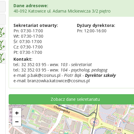
Dane adresowe:
40-092 Katowice ul. Adama Mickiewicza 3/2 piętro
Sekretariat otwarty:
Dyżury dyrektora:
Pn: 07:30-17:00
Pn: 12:00-16:00
Wt: 07:30-17:00
Śr: 07:30-17:00
Cz: 07:30-17:00
Pt: 07:30-17:00
Kontakt:
tel.:
32 352 03 95
- wew. 103 - sekretariat
tel.:
32 352 03 95
- wew. 104 - psycholog, pedagog
e-mail: p.bak@cosinus.pl
- Piotr Bąk -
Dyrektor szkoły
e-mail: branzowka.katowice@cosinus.pl
Zobacz dane sekretariatu
+
−