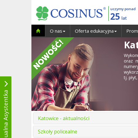
uczymy ponad
25
lat
O nas
Oferta edukacyjna
Prom
Kat
Wykonu
oraz 
numery
wykorz
tj. płyt
Wirtualna Asystentka
Katowice - aktualności
Szkoły policealne