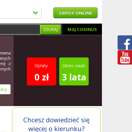
ZAPISY ONLINE
Mój COSINUS
SZUKAJ
rewna
anych
rię z
Opłaty:
Okres nauki:
bnych
0 zł
3 lata
acji
Chcesz dowiedzieć się
więcej o kierunku?