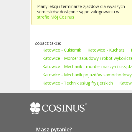
Plany lekcji i terminarze zjazdów dla wyższych
semestrów dostępne są po zalogowaniu w
strefie Mój Cosinus
Zobacz także:
Katowice - Cukiernik
Katowice - Kucharz
Katowice - Monter zabudowy i robót wykończ
Katowice - Mechanik - monter maszyn i urząd
Katowice - Mechanik pojazdów samochodowy
Katowice - Technik usług fryzjerskich
Katowi
Masz pytanie?