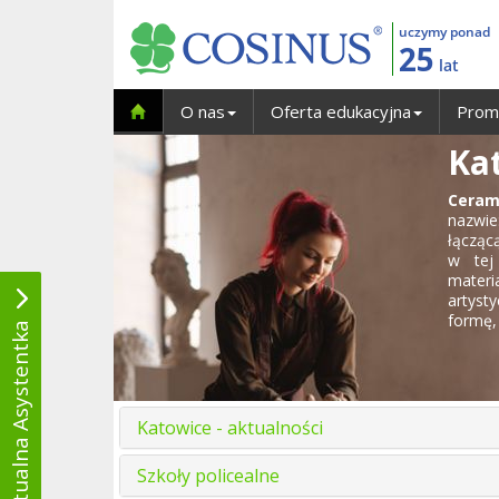
uczymy ponad
25
lat
O nas
Oferta edukacyjna
Prom
Ka
Ceram
nazwie
łącząc
w tej
materi
artyst
formę, 
Wirtualna Asystentka
Katowice - aktualności
Szkoły policealne