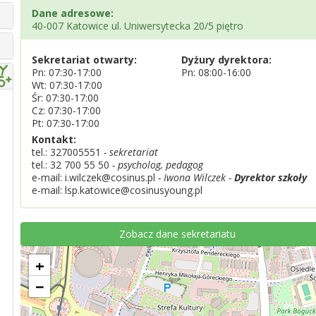
Dane adresowe:
40-007 Katowice ul. Uniwersytecka 20/5 piętro
Sekretariat otwarty:
Dyżury dyrektora:
Pn: 07:30-17:00
Pn: 08:00-16:00
Wt: 07:30-17:00
Śr: 07:30-17:00
Cz: 07:30-17:00
Pt: 07:30-17:00
Kontakt:
tel.:
327005551
- sekretariat
tel.:
32 700 55 50
- psycholog, pedagog
e-mail: i.wilczek@cosinus.pl
- Iwona Wilczek -
Dyrektor szkoły
e-mail: lsp.katowice@cosinusyoung.pl
Zobacz dane sekretariatu
+
−