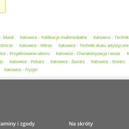
- Mural
Katowice - Publikacje multimedialne
Katowice - Techniki
otnicze
Katowice - Witraż
Katowice - Techniki druku artystyczn
ice - Projektowanie ubioru
Katowice - Charakteryzacja i wizaż
K
go
Katowice - Piekarz
Katowice - Ślusarz
Katowice - Stolarz
Katowice - Fryzjer
laminy i zgody
Na skróty