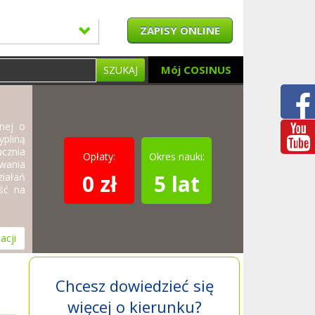
ZAPISY ONLINE
Mój COSINUS
SZUKAJ
znej o
pliną
ucznia
Opłaty:
Okres nauki:
wania
0 zł
5 lat
iałań
ość na
acji
Chcesz dowiedzieć się
więcej o kierunku?