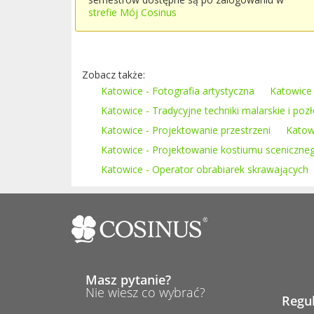
strefie Mój Cosinus
Zobacz także:
Katowice - Fotografia artystyczna
Katowice 
Katowice - Tradycyjne techniki malarskie i pozł
Katowice - Projektowanie przestrzeni
Katow
Katowice - Projektowanie kostiumu sceniczne
Katowice - Operator obrabiarek skrawających
Masz pytanie?
Nie wiesz co wybrać?
Regu