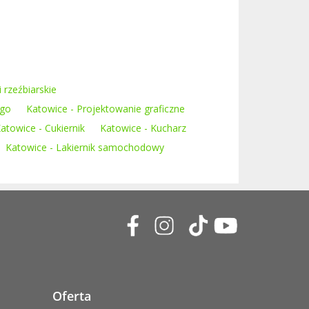
 rzeźbiarskie
ego
Katowice - Projektowanie graficzne
atowice - Cukiernik
Katowice - Kucharz
Katowice - Lakiernik samochodowy
Oferta