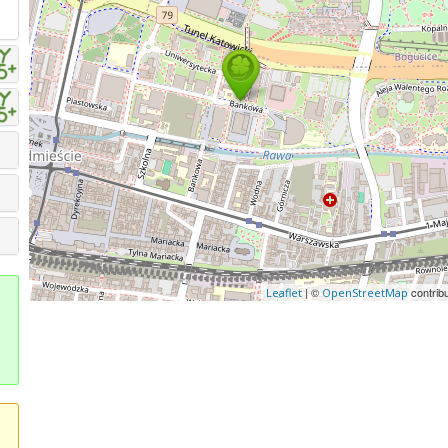
| ©
contrib
Leaflet
OpenStreetMap