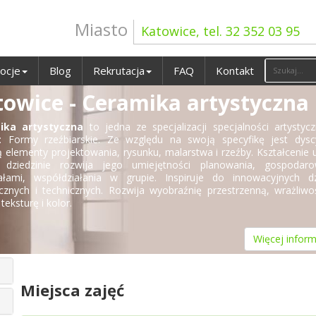
Miasto
Katowice, tel. 32 352 03 95
ocje
Blog
Rekrutacja
FAQ
Kontakt
towice - Ceramika artystyczna
ika artystyczna
to jedna ze specjalizacji specjalności artystyc
: Formy rzeźbiarskie. Ze względu na swoją specyfikę jest dyscy
ą elementy projektowania, rysunku, malarstwa i rzeźby. Kształcenie 
 dziedzinie rozwija jego umiejętności planowania, gospodaro
ałami, współdziałania w grupie. Inspiruje do innowacyjnych dz
ycznych i technicznych. Rozwija wyobraźnię przestrzenną, wrażliw
teksturę i kolor.
Więcej inform
Miejsca zajęć