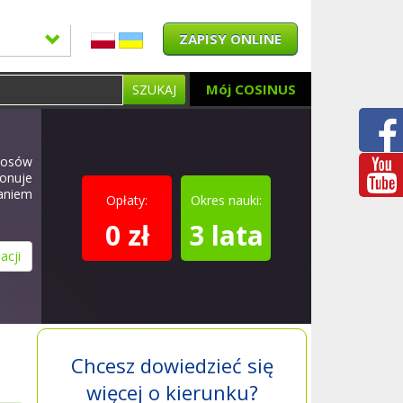
ZAPISY ONLINE
Mój COSINUS
SZUKAJ
włosów
konuje
aniem
Opłaty:
Okres nauki:
0 zł
3 lata
acji
Chcesz dowiedzieć się
więcej o kierunku?