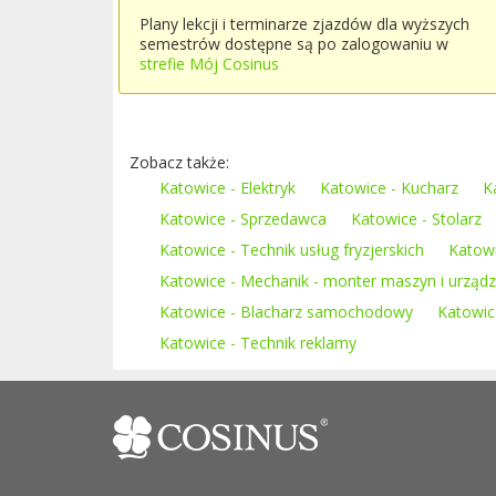
Plany lekcji i terminarze zjazdów dla wyższych
semestrów dostępne są po zalogowaniu w
strefie Mój Cosinus
Zobacz także:
Katowice - Elektryk
Katowice - Kucharz
K
Katowice - Sprzedawca
Katowice - Stolarz
Katowice - Technik usług fryzjerskich
Katowi
Katowice - Mechanik - monter maszyn i urząd
Katowice - Blacharz samochodowy
Katowic
Katowice - Technik reklamy