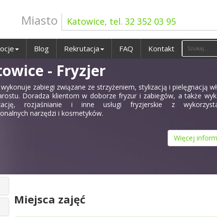
Miasto
Katowice, tel. 32 352 03 95
ocje
Blog
Rekrutacja
FAQ
Kontakt
owice - Fryzjer
 wykonuje zabiegi związane ze strzyżeniem, stylizacją i pielęgnacją 
arostu. Doradza klientom w doborze fryzur i zabiegów, a także wy
yzację, rozjaśnianie i inne usługi fryzjerskie z wykorzyst
jonalnych narzędzi i kosmetyków.
Więcej inform
Miejsca zajęć