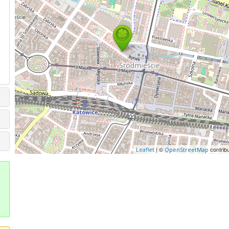
| ©
contrib
Leaflet
OpenStreetMap