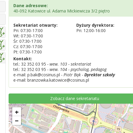
Dane adresowe:
40-092 Katowice ul. Adama Mickiewicza 3/2 piętro
Sekretariat otwarty:
Dyżury dyrektora:
Pn: 07:30-17:00
Pn: 12:00-16:00
Wt: 07:30-17:00
Śr: 07:30-17:00
Cz: 07:30-17:00
Pt: 07:30-17:00
Kontakt:
tel.:
32 352 03 95
- wew. 103 - sekretariat
tel.:
32 352 03 95
- wew. 104 - psycholog, pedagog
e-mail: p.bak@cosinus.pl
- Piotr Bąk -
Dyrektor szkoły
e-mail: branzowka.katowice@cosinus.pl
Zobacz dane sekretariatu
+
−