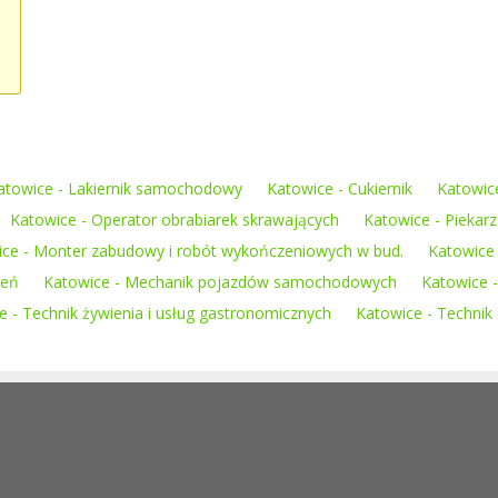
atowice - Lakiernik samochodowy
Katowice - Cukiernik
Katowice
Katowice - Operator obrabiarek skrawających
Katowice - Piekarz
ce - Monter zabudowy i robót wykończeniowych w bud.
Katowice
zeń
Katowice - Mechanik pojazdów samochodowych
Katowice 
e - Technik żywienia i usług gastronomicznych
Katowice - Technik o