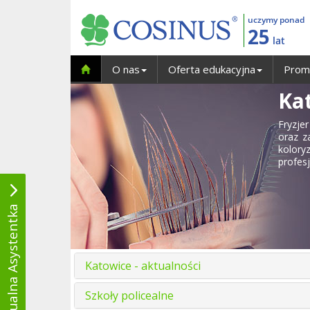
uczymy ponad
25
lat
O nas
Oferta edukacyjna
Prom
Kat
Fryzjer
oraz z
kolor
profes
Wirtualna Asystentka
Katowice - aktualności
Szkoły policealne