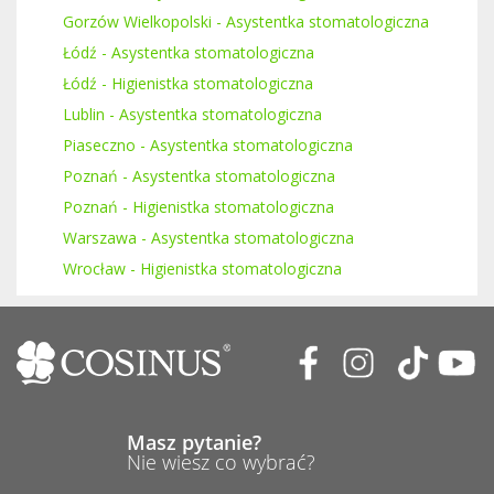
Gorzów Wielkopolski - Asystentka stomatologiczna
Łódź - Asystentka stomatologiczna
Łódź - Higienistka stomatologiczna
Lublin - Asystentka stomatologiczna
Piaseczno - Asystentka stomatologiczna
Poznań - Asystentka stomatologiczna
Poznań - Higienistka stomatologiczna
Warszawa - Asystentka stomatologiczna
Wrocław - Higienistka stomatologiczna
Masz pytanie?
Nie wiesz co wybrać?