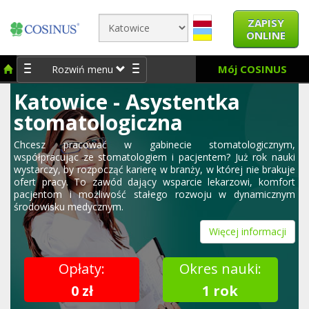
ZAPISY
ONLINE
Mój COSINUS
Rozwiń menu
Katowice - Asystentka
stomatologiczna
Chcesz pracować w gabinecie stomatologicznym,
współpracując ze stomatologiem i pacjentem? Już rok nauki
wystarczy, by rozpocząć karierę w branży, w której nie brakuje
ofert pracy. To zawód dający wsparcie lekarzowi, komfort
pacjentom i możliwość stałego rozwoju w dynamicznym
środowisku medycznym.
Więcej informacji
Opłaty:
Okres nauki:
0 zł
1 rok