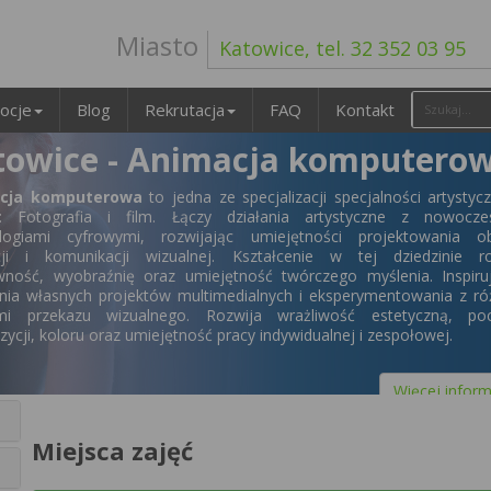
Miasto
Katowice, tel. 32 352 03 95
ocje
Blog
Rekrutacja
FAQ
Kontakt
towice - Animacja komputero
cja komputerowa
to jedna ze specjalizacji specjalności artystyc
e: Fotografia i film. Łączy działania artystyczne z nowocze
logiami cyfrowymi, rozwijając umiejętności projektowania ob
ji i komunikacji wizualnej. Kształcenie w tej dziedzinie ro
wność, wyobraźnię oraz umiejętność twórczego myślenia. Inspiru
nia własnych projektów multimedialnych i eksperymentowania z r
mi przekazu wizualnego. Rozwija wrażliwość estetyczną, poc
ycji, koloru oraz umiejętność pracy indywidualnej i zespołowej.
Więcej inform
Miejsca zajęć