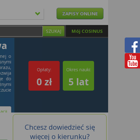
ZAPISY ONLINE
Mój COSINUS
SZUKAJ
wa
znej o
snymi
razu,
Opłaty:
Okres nauki:
zwija
0 zł
5 lat
je do
óżnymi
zucie
acji
Chcesz dowiedzieć się
więcej o kierunku?