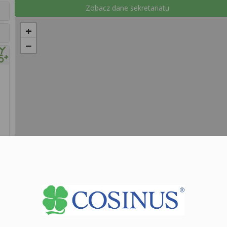
Zobacz dane sekretariatu
+
−
Le