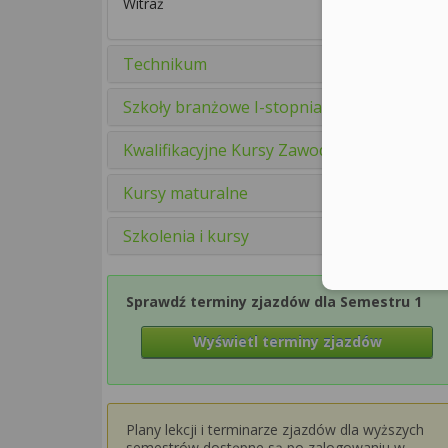
Witraż
Technikum
Szkoły branżowe I-stopnia
Kwalifikacyjne Kursy Zawodowe
Kursy maturalne
Szkolenia i kursy
Sprawdź terminy zjazdów dla Semestru 1
Wyświetl terminy zjazdów
Plany lekcji i terminarze zjazdów dla wyższych
semestrów dostępne są po zalogowaniu w