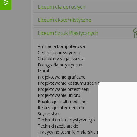
Liceum dla dorosłych
Liceum eksternistyczne
Liceum Sztuk Plastycznych
Animacja komputerowa
Ceramika artystyczna
Charakteryzacja i wizaż
Fotografia artystyczna
Mural
Projektowanie graficzne
Projektowanie kostiumu scenicznego
Projektowanie przestrzeni
Projektowanie ubioru
Publikacje multimedialne
Realizacje intermedialne
Snycerstwo
Techniki druku artystycznego
Techniki rzeźbiarskie
Tradycyjne techniki malarskie i pozłotnicze