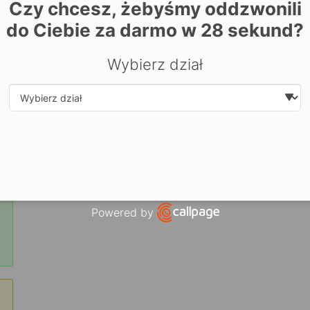
Zarezerwuj miejsce już dziś! Kliknij tutaj i
zapisz się on-li
Czy chcesz, żebyśmy oddzwonili
do Ciebie za darmo w
28
sekund?
Wybierz dział
Select department
Powered by
Open link in new window