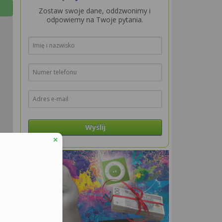
Zostaw swoje dane, oddzwonimy i
odpowiemy na Twoje pytania.
Wyślij
aflet