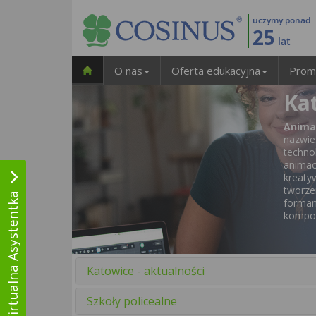
uczymy ponad
25
lat
O nas
Oferta edukacyjna
Prom
Ka
Anima
nazwi
techno
animac
kreaty
tworze
Wirtualna Asystentka
forma
kompoz
Katowice - aktualności
Szkoły policealne