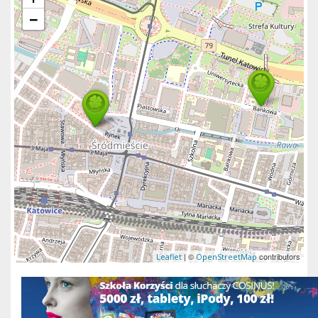
−
| ©
contributors
Leaflet
OpenStreetMap