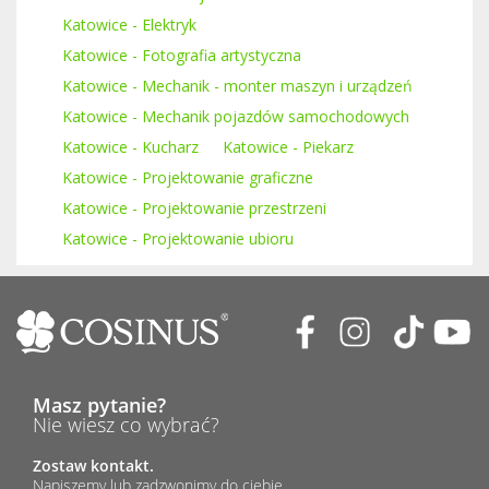
Katowice - Elektryk
Katowice - Fotografia artystyczna
Katowice - Mechanik - monter maszyn i urządzeń
Katowice - Mechanik pojazdów samochodowych
Katowice - Kucharz
Katowice - Piekarz
Katowice - Projektowanie graficzne
Katowice - Projektowanie przestrzeni
Katowice - Projektowanie ubioru
Masz pytanie?
Nie wiesz co wybrać?
Zostaw kontakt.
Napiszemy lub zadzwonimy do ciebie