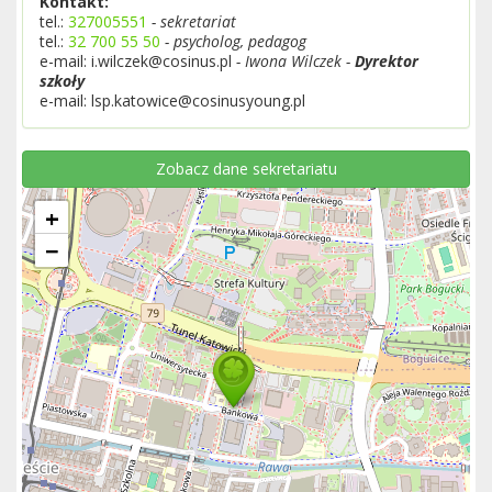
Kontakt:
tel.:
327005551
- sekretariat
tel.:
32 700 55 50
- psycholog, pedagog
e-mail: i.wilczek@cosinus.pl
- Iwona Wilczek -
Dyrektor
szkoły
e-mail: lsp.katowice@cosinusyoung.pl
Zobacz dane sekretariatu
+
−