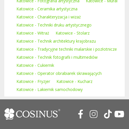
Katowice - Fotografia artystyczna
Katowice - Mural
Katowice - Ceramika artystyczna
Katowice - Charakteryzacja i wizaż
Katowice - Techniki druku artystycznego
Katowice - Witraż
Katowice - Stolarz
Katowice - Technik architektury krajobrazu
Katowice - Tradycyjne techniki malarskie i pozłotnicze
Katowice - Technik fotografii i multimediów
Katowice - Cukiernik
Katowice - Operator obrabiarek skrawających
Katowice - Fryzjer
Katowice - Kucharz
Katowice - Lakiernik samochodowy