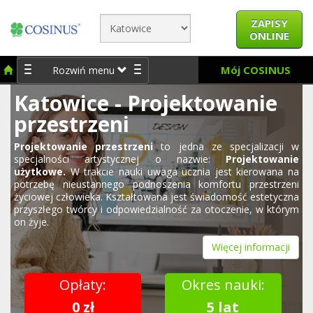
ZAPISY
ONLINE
Mój COSINUS
Rozwiń menu
Katowice - Projektowanie
przestrzeni
Projektowanie przestrzeni
to jedna ze specjalizacji w
specjalności artystycznej o nazwie:
Projektowanie
użytkowe.
W trakcie nauki uwaga ucznia jest kierowana na
potrzebę nieustannego podnoszenia komfortu przestrzeni
życiowej człowieka. Kształtowana jest świadomość estetyczna
przyszłego twórcy i odpowiedzialność za otoczenie, w którym
on żyje.
Więcej informacji
Opłaty:
Okres nauki:
0 zł
5 lat