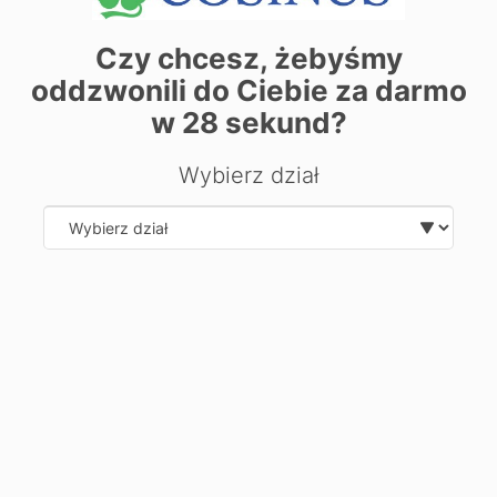
Czy chcesz, żebyśmy
oddzwonili do Ciebie za darmo
| ©
contributors
Leaflet
OpenStreetMap
w
28
sekund?
Chcesz dowiedzieć się więcej o
Wybierz dział
kierunku?
Zostaw swoje dane, oddzwonimy i odpowiemy na Twoje
pytania.
Select department
Wyślij