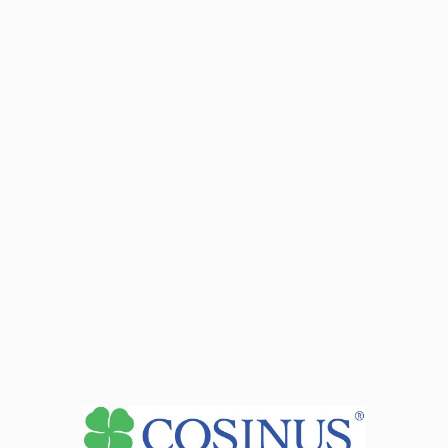
tel.:
32 352 03 95
- wew. 103 - sekretariat
tel.:
32 352 03 95
- wew. 104 - psycholog, pedagog
e-mail: p.bak@cosinus.pl
- Piotr Bąk -
Dyrektor szkoły
e-mail: branzowka.katowice@cosinus.pl
Zobacz dane sekretariatu
+
−