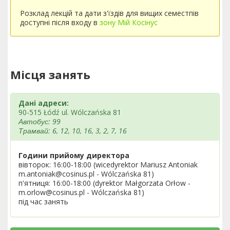
Розклад лекцій та дати з'їздів для вищих семестпів
доступні після входу в
зону Мій Косінус
Місця занять
Дані адреси:
90-515 Łódź ul. Wólczańska 81
Автобус: 99
Трамвай: 6, 12, 10, 16, 3, 2, 7, 16
Години прийому директора
вівторок: 16:00-18:00 (wicedyrektor Mariusz Antoniak
m.antoniak@cosinus.pl - Wólczańska 81)
п'ятниця: 16:00-18:00 (dyrektor Małgorzata Orłow -
m.orlow@cosinus.pl - Wólczańska 81)
під час занять