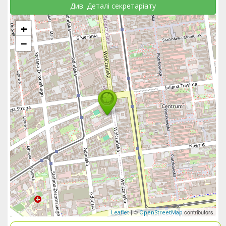
Див. Деталі секретаріату
+
−
| ©
contributors
Leaflet
OpenStreetMap