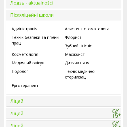
Лодзь - aktualności
Післяліцейні школи
Адміністрація
Асистент стоматолога
Технік безпеки та гігієни
Флорист
праці
Зубний гігієніст
Косметологія
Масажист
Медичний опікун
Дитяча няня
Подолог
Технік медичної
стерилізації
Ерготерапевт
Ліцей
Ліцей
Ліцей