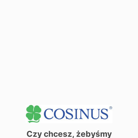
Розклад лекцій та дати з'їздів для вищих семестпів
доступні після входу в
зону Мій Косінус
Місця занять
Дані адреси:
90-720 Łódź ul. Wólczańska 4A
Див. Деталі секретаріату
+
−
Czy chcesz, żebyśmy