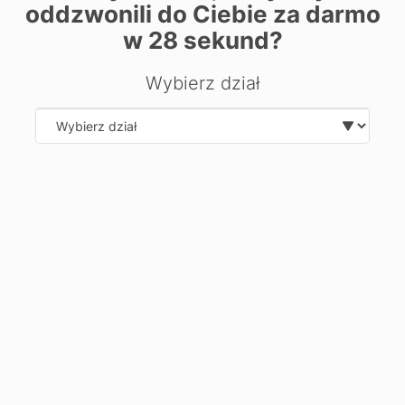
oddzwonili do Ciebie za darmo
w
28
sekund?
Wybierz dział
Select department
| ©
contributors
Leaflet
OpenStreetMap
Хочете дізнатися більше про
напрямок?
Залиште свої дані, ми вам передзвонимо та відповімо на
ваші запитання.