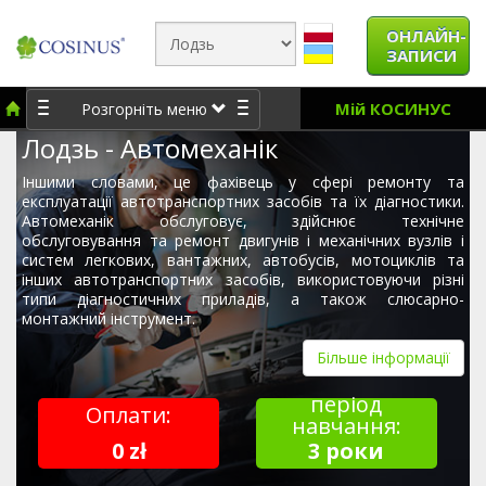
ОНЛАЙН-
ЗАПИСИ
Мій КОСИНУС
Розгорніть меню
Лодзь - Автомеханік
Іншими словами, це фахівець у сфері ремонту та
експлуатації автотранспортних засобів та їх діагностики.
Автомеханік обслуговує, здійснює технічне
обслуговування та ремонт двигунів і механічних вузлів і
систем легкових, вантажних, автобусів, мотоциклів та
інших автотранспортних засобів, використовуючи різні
типи діагностичних приладів, а також слюсарно-
монтажний інструмент.
Більше інформації
період
Оплати:
навчання:
0 zł
3 роки