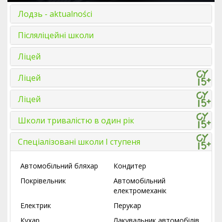
Лодзь - aktualności
Післяліцейні школи
Ліцей
Ліцей
Ліцей
Школи тривалістю в один рік
Спеціалізовані школи І ступеня
Автомобільний бляхаp
Кондитер
Покрівельник
Автомобільний
електромеханік
Електрик
Перукар
Кухар
Лакувальник автомобілів