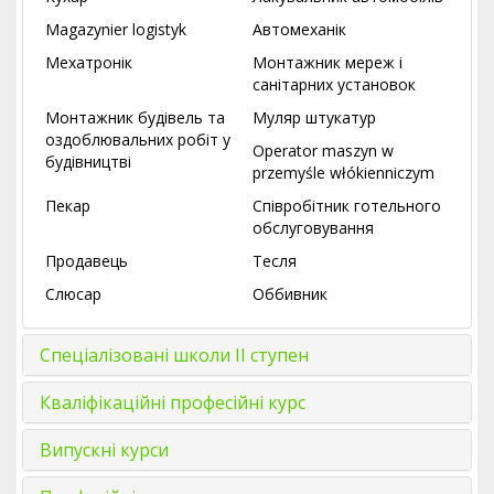
Magazynier logistyk
Автомеханік
Мехатронік
Монтажник мереж і
санітарних установок
Монтажник будівель та
Муляр штукатур
оздоблювальних робіт у
Operator maszyn w
будівництві
przemyśle włókienniczym
Пекар
Співробітник готельного
обслуговування
Продавець
Тесля
Слюсар
Оббивник
Спеціалізовані школи ІІ ступен
Кваліфікаційні професійні курс
Випускні курси