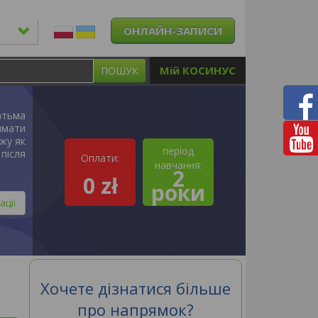
ОНЛАЙН-ЗАПИСИ
Мій КОСИНУС
ПОШУК
атьма
имати
ажу як
період
після
Оплати:
навчання:
2
0 zł
роки
ації
Хочете дізнатися більше
про напрямок?