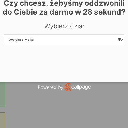
Czy chcesz, żebyśmy oddzwonili
do Ciebie za darmo w
28
sekund?
Wybierz dział
Select department
Powered by
Open link in new window