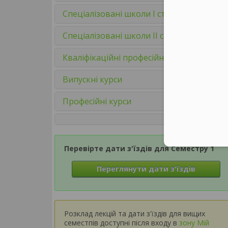
Спеціалізовані школи І ступеня
Спеціалізовані школи ІІ ступен
Кваліфікаційні професійні курс
Випускні курси
Професійні курси
Перевірте дати з'їздів для Семестру 1
Переглянути дати з'їздів
Розклад лекцій та дати з'їздів для вищих
семестпів доступні після входу в
зону Мій