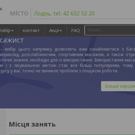
ад
місто
Лодзь, tel. 42 632 52 20
Набір
контакт
Акціі
FAQ
асажист
 – вибір цього напрямку дозволить вам ознайомитися з баг
наприклад, розслаблюючим, спортивним масажем, а також отр
ктичні знання, необхідні для їх використання. Використання мас
так і з лікувальною метою стає все більш популярним, тому 
курсу у вас точно не виникне проблем з пошуком роботи.
Більше інформ
Місця занять