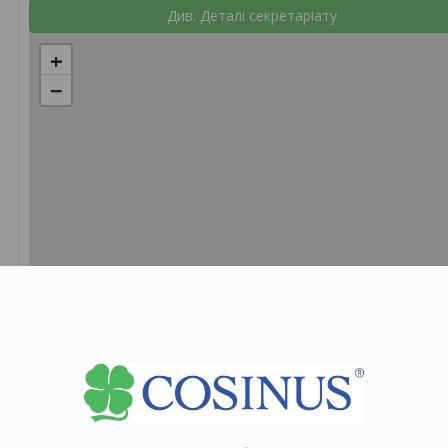
Див. Деталі секретаріату
+
−
Le