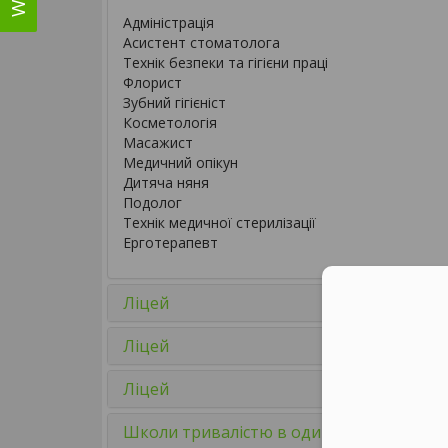
Адміністрація
Асистент стоматолога
Технік безпеки та гігієни праці
Флорист
Зубний гігієніст
Косметологія
Масажист
Медичний опікун
Дитяча няня
Подолог
Технік медичної стерилізації
Ерготерапевт
Ліцей
Ліцей
Ліцей
Школи тривалістю в один рік