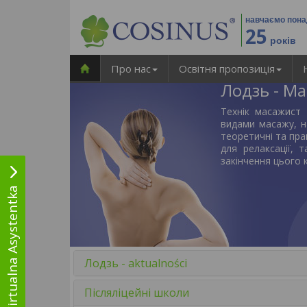
навчаємо пон
25
років
Про нас
Освітня пропозиція
Лодзь - М
Технік масажист
видами масажу, 
теоретичні та пра
для релаксації, 
закінчення цього 
Wirtualna Asystentka
Лодзь - aktualności
Післяліцейні школи