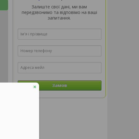
Залиште свої дані, ми вам
передзвонимо та відповімо на ваші
запитання.
Замов
aflet