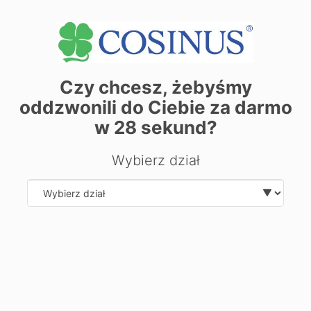
контакт:
тел.:
505273665
тел.:
Див. Деталі секретаріату
Czy chcesz, żebyśmy
oddzwonili do Ciebie za darmo
+
w
28
sekund?
−
Wybierz dział
Select department