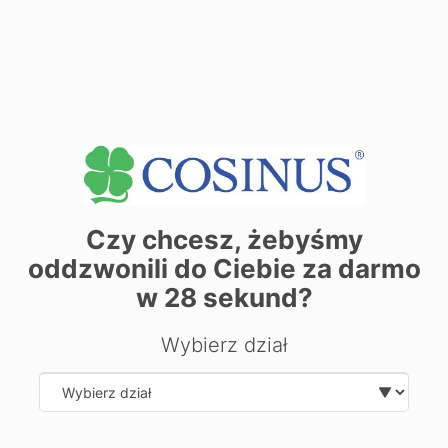
Zobacz dane sekretariatu
+
−
Czy chcesz, żebyśmy
oddzwonili do Ciebie za darmo
w
28
sekund?
Wybierz dział
Select department