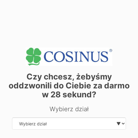
tel.:
Zobacz dane sekretariatu
+
−
Czy chcesz, żebyśmy
oddzwonili do Ciebie za darmo
w
28
sekund?
Wybierz dział
Select department