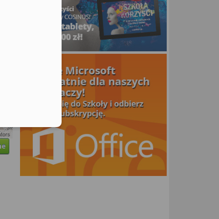
utors
ne