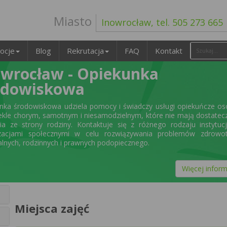
Miasto
Inowrocław, tel. 505 273 665
ocje
Blog
Rekrutacja
FAQ
Kontakt
owrocław - Opiekunka
odowiskowa
nka środowiskowa udziela pomocy i świadczy usługi opiekuńcze o
ekle chorym, samotnym i niesamodzielnym, które nie mają dostate
ia ze strony rodziny. Kontaktuje się z różnego rodzaju instytuc
izacjami społecznymi w celu rozwiązywania problemów zdrowot
alnych, rodzinnych i prawnych podopiecznego.
Więcej inform
Miejsca zajęć