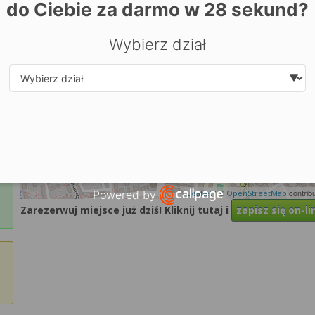
do Ciebie za darmo w
28
sekund?
Wybierz dział
Select department
| ©
contrib
Leaflet
OpenStreetMap
Powered by
Zarezerwuj miejsce już dziś! Kliknij tutaj i
zapisz się on-li
Open link in new window