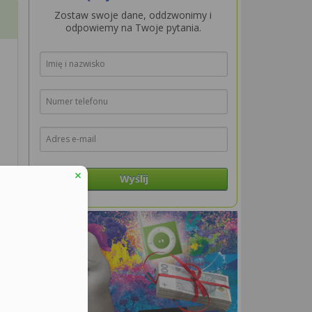
Zostaw swoje dane, oddzwonimy i
odpowiemy na Twoje pytania.
Wyślij