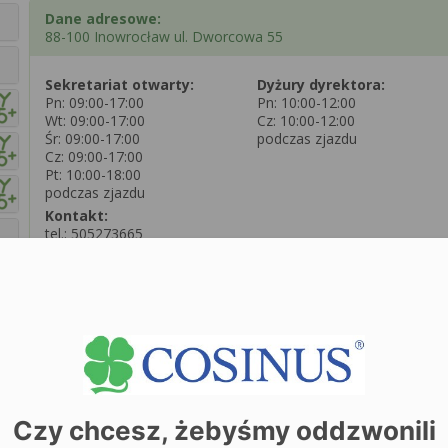
Dane adresowe:
88-100 Inowrocław ul. Dworcowa 55
Sekretariat otwarty:
Dyżury dyrektora:
Pn: 09:00-17:00
Pn: 10:00-12:00
Wt: 09:00-17:00
Cz: 10:00-12:00
Śr: 09:00-17:00
podczas zjazdu
Cz: 09:00-17:00
Pt: 10:00-18:00
podczas zjazdu
Kontakt:
tel.:
505273665
tel.:
Zobacz dane sekretariatu
+
−
Czy chcesz, żebyśmy oddzwonili