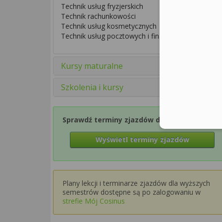
Technik usług fryzjerskich
Technik rachunkowości
Technik usług kosmetycznych
Technik usług pocztowych i finansowych
Kursy maturalne
Szkolenia i kursy
Sprawdź terminy zjazdów dla Semestru 1
Wyświetl terminy zjazdów
Plany lekcji i terminarze zjazdów dla wyższych
semestrów dostępne są po zalogowaniu w
strefie Mój Cosinus