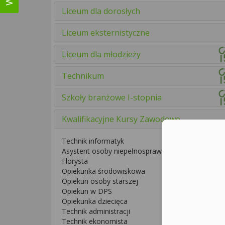
Liceum dla dorosłych
Liceum eksternistyczne
Liceum dla młodzieży
Technikum
Szkoły branżowe I-stopnia
Kwalifikacyjne Kursy Zawodowe
Technik informatyk
Asystent osoby niepełnosprawnej
Florysta
Opiekunka środowiskowa
Opiekun osoby starszej
Opiekun w DPS
Opiekunka dziecięca
Technik administracji
Technik ekonomista