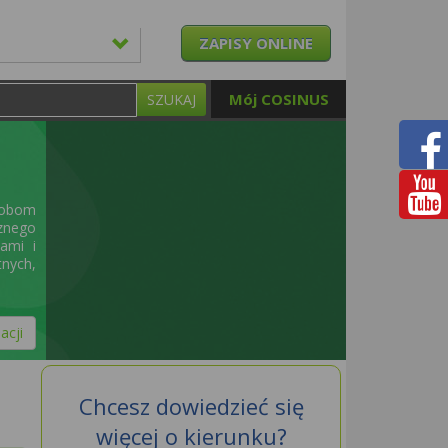
ZAPISY ONLINE
Mój COSINUS
SZUKAJ
sobom
cznego
jami i
nych,
acji
Chcesz dowiedzieć się
więcej o kierunku?