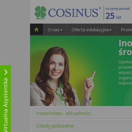
uczymy ponad
25
lat
O nas
Oferta edukacyjna
Prom
In
śr
Opieku
przewl
wsparc
organ
Wirtualna Asystentka
materi
Inowrocław - aktualności
Szkoły policealne