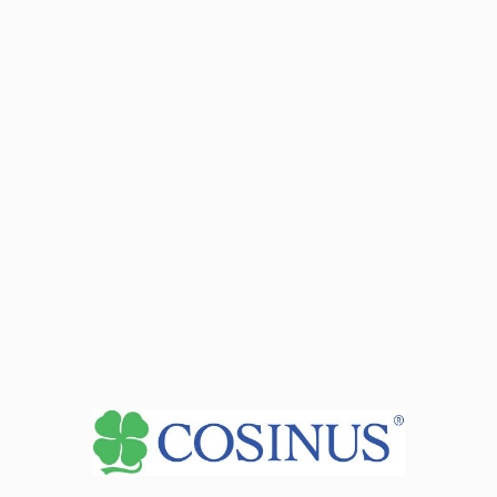
Zobacz dane sekretariatu
+
−