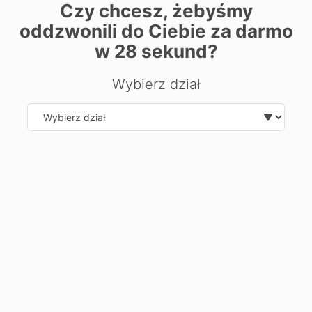
Czy chcesz, żebyśmy
| ©
contributors
Leaflet
OpenStreetMap
oddzwonili do Ciebie za darmo
w
28
sekund?
Chcesz dowiedzieć się więcej o
kierunku?
Wybierz dział
Zostaw swoje dane, oddzwonimy i odpowiemy na Twoje
pytania.
Select department
Wyślij