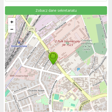
Zobacz dane sekretariatu
+
−