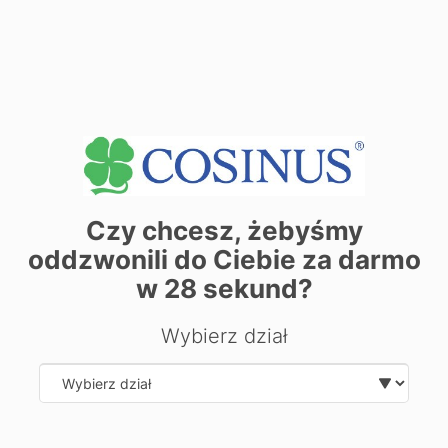
Zobacz dane sekretariatu
+
−
Czy chcesz, żebyśmy
oddzwonili do Ciebie za darmo
w
28
sekund?
Wybierz dział
Select department