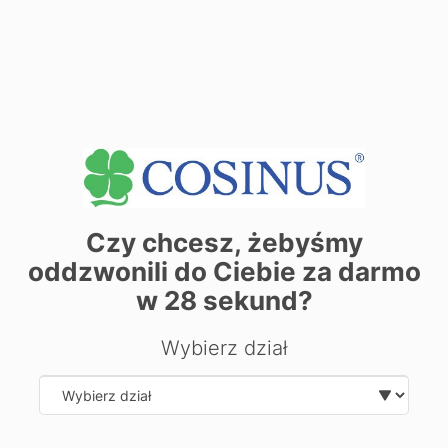
| ©
contributors
Leaflet
OpenStreetMap
Czy chcesz, żebyśmy
oddzwonili do Ciebie za darmo
Zobacz także:
w
28
sekund?
Gniezno - kursy i szkolenia
Kielce - kursy i szkolenia
Kursy Zawodowe Gorzów Wielkopolski
Wybierz dział
Nowy Sącz - kursy i szkolenia
Radom - kursy i szkolenia
Inowrocław
Select department
Inowrocław - Masażysta