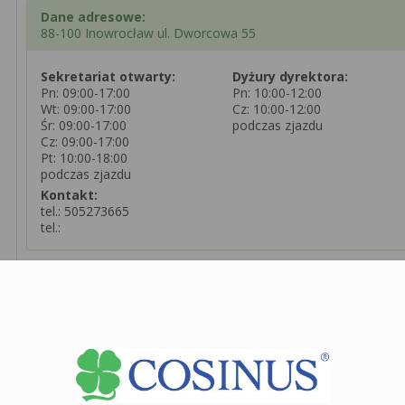
Dane adresowe:
88-100 Inowrocław ul. Dworcowa 55
Sekretariat otwarty:
Dyżury dyrektora:
Pn: 09:00-17:00
Pn: 10:00-12:00
Wt: 09:00-17:00
Cz: 10:00-12:00
Śr: 09:00-17:00
podczas zjazdu
Cz: 09:00-17:00
Pt: 10:00-18:00
podczas zjazdu
Kontakt:
tel.:
505273665
tel.:
Zobacz dane sekretariatu
+
−