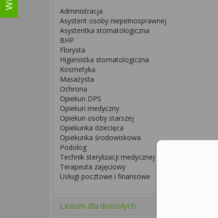
Administracja
Asystent osoby niepełnosprawnej
Asystentka stomatologiczna
BHP
Florysta
Higienistka stomatologiczna
Kosmetyka
Masażysta
Ochrona
Opiekun DPS
Opiekun medyczny
Opiekun osoby starszej
Opiekunka dziecięca
Opiekunka środowiskowa
Podolog
Technik sterylizacji medycznej
Terapeuta zajęciowy
Usługi pocztowe i finansowe
Liceum dla dorosłych