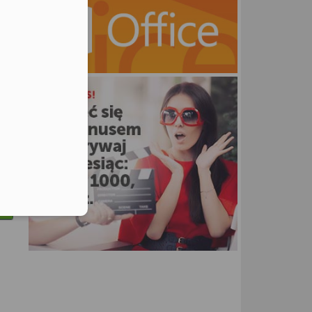
utors
ne