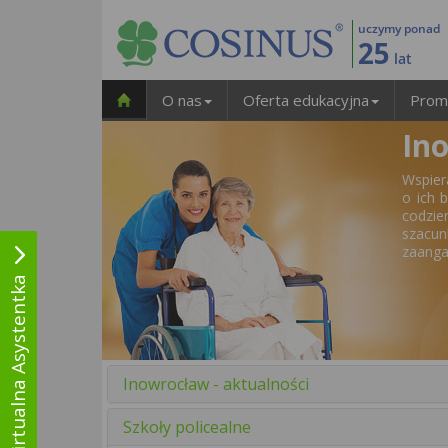
uczymy ponad
25
lat
O nas
Oferta edukacyjna
Prom
In
Wspier
o ich 
codzie
szacun
zaanga
Wirtualna Asystentka
Inowrocław - aktualności
Szkoły policealne