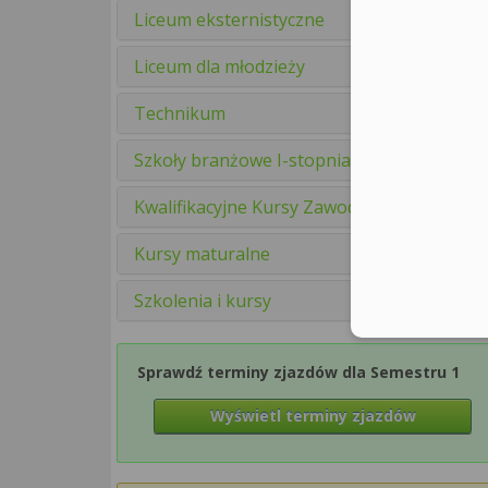
Liceum eksternistyczne
Liceum dla młodzieży
Technikum
Szkoły branżowe I-stopnia
Kwalifikacyjne Kursy Zawodowe
Kursy maturalne
Szkolenia i kursy
Sprawdź terminy zjazdów dla Semestru 1
Wyświetl terminy zjazdów