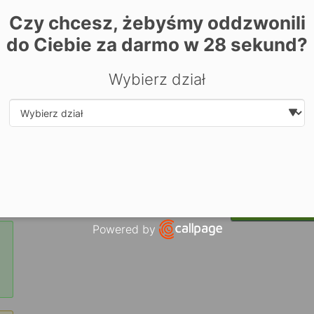
Czy chcesz, żebyśmy oddzwonili
do Ciebie za darmo w
28
sekund?
Wybierz dział
Select department
| ©
contrib
Leaflet
OpenStreetMap
Zarezerwuj miejsce już dziś! Kliknij tutaj i
zapisz się on-li
Powered by
Open link in new window