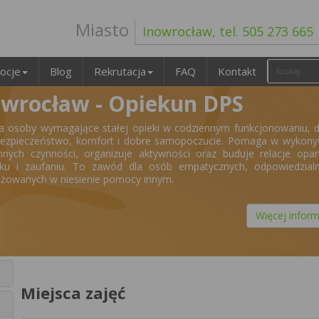
Miasto
Inowrocław, tel. 505 273 665
ocje
Blog
Rekrutacja
FAQ
Kontakt
owrocław - Opiekun DPS
a osoby wymagające stałej opieki w codziennym funkcjonowaniu, 
bezpieczeństwo, komfort i dobre samopoczucie. Pomaga w wykony
nnych czynności, organizuje aktywności oraz buduje relacje opa
ku i zaufaniu. To zawód dla osób empatycznych, odpowiedzialn
żowanych w niesienie pomocy innym.
Więcej inform
Miejsca zajęć