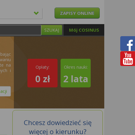
ZAPISY ONLINE
Mój COSINUS
SZUKAJ
dbając
waniu
rte na
Opłaty:
Okres nauki:
ych i
0 zł
2 lata
acji
Chcesz dowiedzieć się
więcej o kierunku?