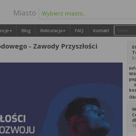
Miasto
Wybierz miasto...
ocje
Blog
Rekrutacja
FAQ
Kontakt
odowego - Zawody Przyszłości
E
T
6
Inf
Wól
po
z 
ko
Ob
W
C
d
1