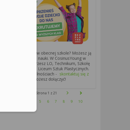
 czujesz się dobrze w obecnej szkole? Możesz ją
enić także w trakcie nauki. W CosinusYoung w
zi bezpłatnie wybierzesz LO, Technikum, Szkołę
nżową I Stopnia lub Liceum Sztuk Plastycznych.
ożemy Ci w formalnościach -
skontaktuj się z
mi
i sprawdź, czy możesz dołączyć!
aj więcej....
Strona 1 z 21
1
2
3
4
5
6
7
8
9
10