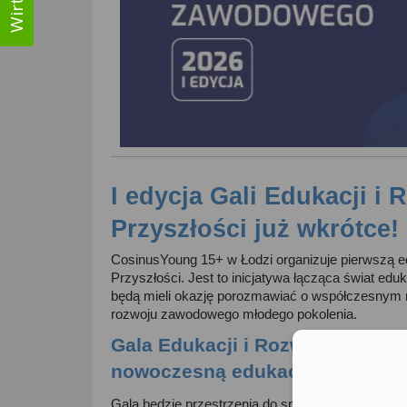
I edycja Gali Edukacji 
Przyszłości już wkrótce!
CosinusYoung 15+ w Łodzi
organizuje pierwszą 
Przyszłości. Jest to inicjatywa łącząca świat edu
będą mieli okazję porozmawiać o współczesnym r
rozwoju zawodowego młodego pokolenia. 
Gala Edukacji i Rozwoju Zawodow
nowoczesną edukację
Gala będzie przestrzenią do spotkań uczniów z p