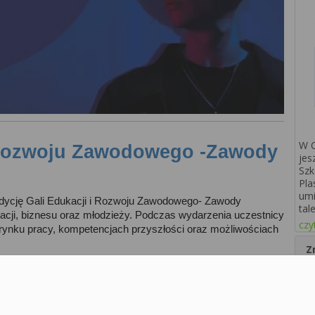
W C
i Rozwoju Zawodowego -Zawody 
jes
Szk
Pla
umi
edycję Gali Edukacji i Rozwoju Zawodowego- Zawody 
tal
kacji, biznesu oraz młodzieży. Podczas wydarzenia uczestnicy 
czyt
ynku pracy, kompetencjach przyszłości oraz możliwościach 
Z
d
ego- wydarzenie, które łączy biznes i 
1
racodawcami, ekspertami oraz przedstawicielami różnych 