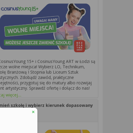
osinusYoung 15+ i CosinusYoung ART w Łodzi są
zcze wolne miejsca! Wybierz LO, Technikum,
ołę Branżową I Stopnia lub Liceum Sztuk
stycznych. Zdobądź zawód, praktyczne
ejętności, przygotuj się do matury albo rozwijaj
ent artystyczny. Sprawdź ofertę i dołącz do nas!
aj więcej....
mień szkołę i wybierz kierunek dopasowany
o siebie
6.07.2026