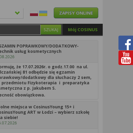
ZAPISY ONLINE
Mój COSINUS
SZUKAJ
GZAMIN POPRAWKOWY/DODATKOWY-
echnik usług kosmetycznych
.08.2026
ormuję, że 17.07.2026r. o godz.17.00 na ul.
czańskiej 81 odbędzie się egzamin
prawkowy/dodatkowy dla słuchaczy 2 sem,
przedmiotu Fizykoterapia i preparatyka
smetyczna z p. Jakubem S.
ecność obowiązkowa.
olne miejsca w CosinusYoung 15+ i
osinusYoung ART w Łodzi – wybierz szkołę
la siebie!
6.07.2026