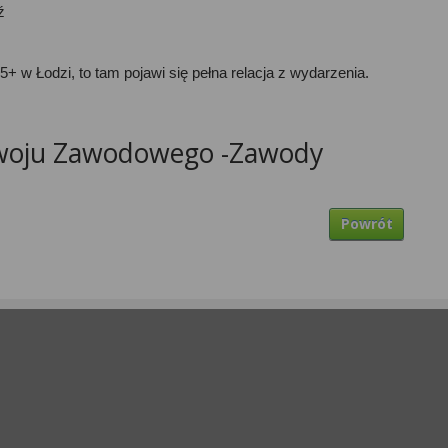
ź
15+ w Łodzi
, to tam pojawi się pełna relacja z wydarzenia. 
woju Za
wodowego
-
Zawody
Powrót