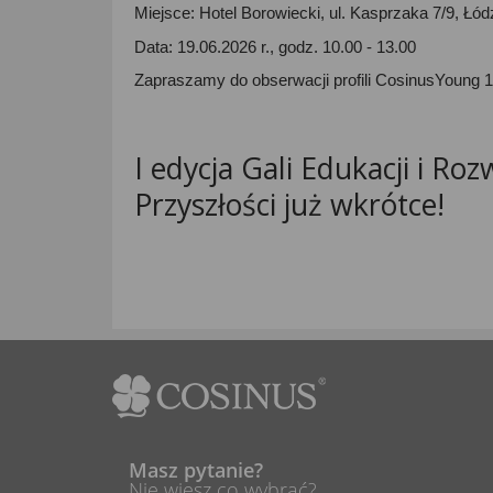
Miejsce: Hotel Borowiecki, ul. Kasprzaka 7/9, Łód
Data: 19.06.2026 r., godz. 10.00 - 13.00
Zapraszamy do obserwacji profili CosinusYoung 
I e
dycja Gali Edukacji i Roz
Przyszłości
już wkrótce!
Masz pytanie?
Nie wiesz co wybrać?