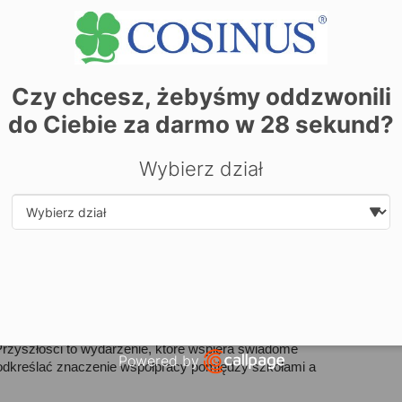
Czy chcesz, żebyśmy oddzwonili
do Ciebie za darmo w
28
sekund?
Nie
Wybierz dział
zmi
Łod
Bra
Pom
Select department
na
czyt
zyszłości to wydarzenie, które wspiera świadome 
Powered by
podkreślać znaczenie współpracy pomiędzy szkołami a 
Open link in new window