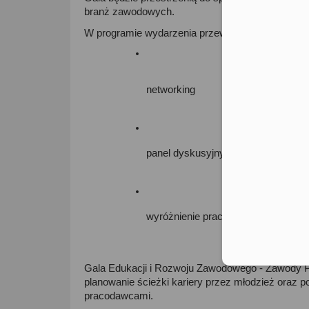
branż zawodowych. 
W programie wydarzenia przewidziano m.in.: 
networking
panel dyskusyjny
wyróżnienie pracodawców
Gala Edukacji i Rozwoju Zawodowego - Zawody Pr
planowanie ścieżki kariery przez młodzież oraz 
pracodawcami. 