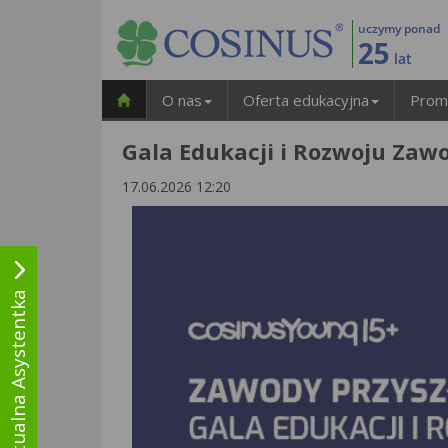
uczymy ponad
25
lat
O nas
Oferta edukacyjna
Prom
Gala Edukacji i Rozwoju Zaw
17.06.2026 12:20
Wirtualna Asystentka