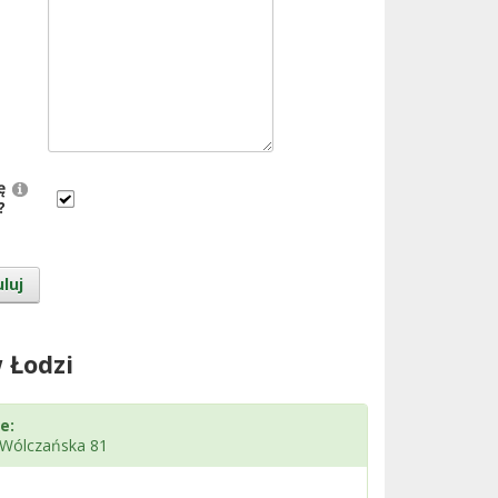
ę
?
luj
 Łodzi
e:
. Wólczańska 81