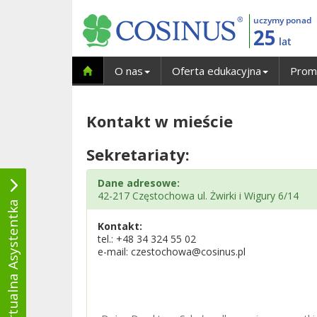
uczymy ponad
25
lat
O nas
Oferta edukacyjna
Prom
Kontakt w mieście
Sekretariaty:
Dane adresowe:
42-217 Częstochowa ul. Żwirki i Wigury 6/14
Wirtualna Asystentka
Kontakt:
tel.:
+48 34 324 55 02
e-mail: czestochowa@cosinus.pl