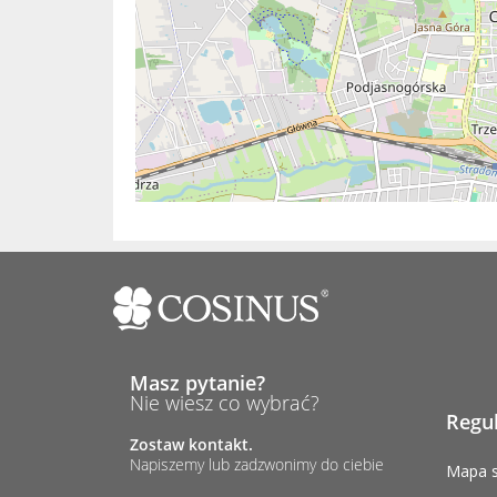
Masz pytanie?
Nie wiesz co wybrać?
Regu
Zostaw kontakt.
Napiszemy lub zadzwonimy do ciebie
Mapa s