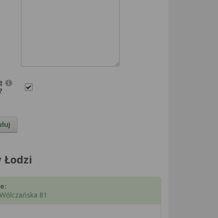
ę
?
luj
 Łodzi
e:
. Wólczańska 81