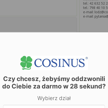
tel.:
42 632 52 2
tel.:
798 40 10 5
e-mail: lodz@co
e-mail: pytania
Czy chcesz, żebyśmy oddzwonili
do Ciebie za darmo w
28
sekund?
Wybierz dział