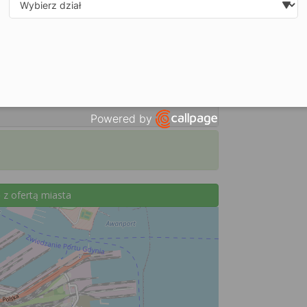
Select department
Powered by
Open link in new window
 z ofertą miasta