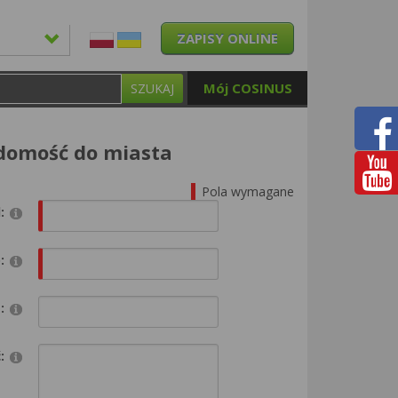
ZAPISY ONLINE
Mój COSINUS
SZUKAJ
adomość do miasta
Pola wymagane
:
:
:
: