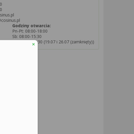
0
0
sinus.pl
@cosinus.pl
Godziny otwarcia:
Pn-Pt: 08:00-18:00
Sb: 08:00-15:30
Nd: 08:00-15:30 (19.07 i 26.07 (zamknięty))