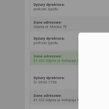
Dyżury dyrektora:
podczas zjazdu
Dane adresowe:
Gdynia ul. Morska 79
Dyżury dyrektora:
podczas zjazdu
Dane adresowe:
81-332 Gdynia ul. Kołłątaja 1
Dyżury dyrektora:
Śr: 09:00-17:00
Dane adresowe:
81-332 Gdynia ul. Kołłątaja 1