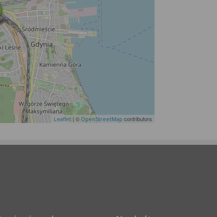
| ©
contributors
Leaflet
OpenStreetMap