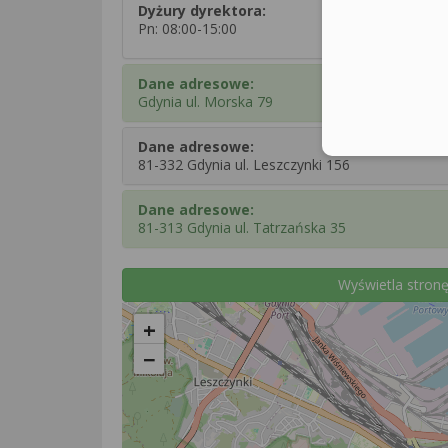
Dyżury dyrektora:
Pn: 08:00-15:00
Dane adresowe:
Gdynia ul. Morska 79
Dane adresowe:
81-332 Gdynia ul. Leszczynki 156
Dane adresowe:
81-313 Gdynia ul. Tatrzańska 35
Wyświetla stronę
+
−