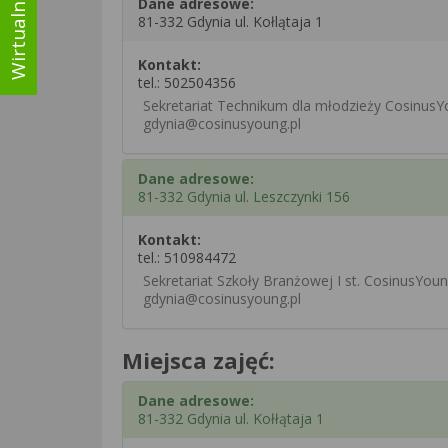
Dane adresowe:
81-332 Gdynia ul. Kołlątaja 1
Kontakt:
tel.:
502504356
Sekretariat Technikum dla młodzieży Cosinus
gdynia@cosinusyoung.pl
Dane adresowe:
81-332 Gdynia ul. Leszczynki 156
Kontakt:
tel.:
510984472
Sekretariat Szkoły Branżowej I st. CosinusYou
gdynia@cosinusyoung.pl
Miejsca zajęć:
Dane adresowe:
81-332 Gdynia ul. Kołłątaja 1