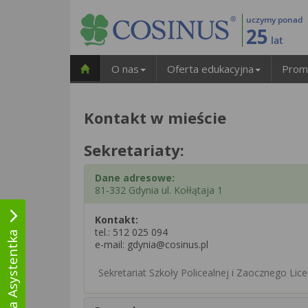
uczymy ponad
25
lat
O nas
Oferta edukacyjna
Prom
Kontakt w mieście
Sekretariaty:
Dane adresowe:
81-332 Gdynia ul. Kołłątaja 1
Kontakt:
tel.:
512 025 094
Wirtualna Asystentka
e-mail: gdynia@cosinus.pl
Sekretariat Szkoły Policealnej i Zaocznego L