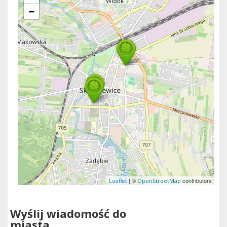
−
| ©
contributors
Leaflet
OpenStreetMap
Wyślij wiadomość do
miasta