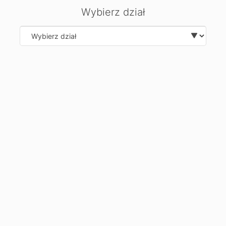
kopię
Wybierz dział
wiadomości?
Select department
Wyślij
Anuluj
Centrala w Łodzi
Dane adresowe:
90-515 Łódź ul. Wólczańska 81
Kontakt:
tel.:
42 632 52 20
tel.:
798 40 10 50
e-mail: lodz@cosinus.pl
e-mail: pytania@cosinus.pl
Godziny otwarcia:
Pn-Pt: 08:00-18:00
Sb: 08:00-15:30
Nd: 08:00-15:30 (19.07 i 26.07