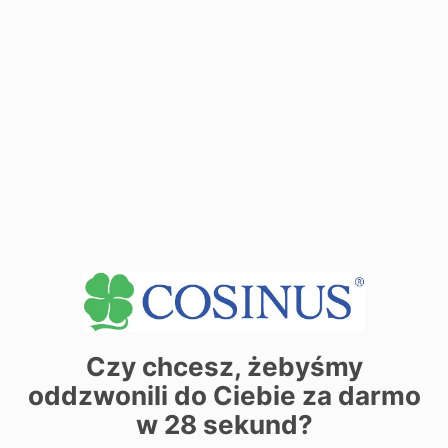
miasta
Pola wymagane
Email:
Imie i
nazwisko:
Temat:
Treść:
Czy chcesz, żebyśmy
oddzwonili do Ciebie za darmo
w
28
sekund?
Wyślij