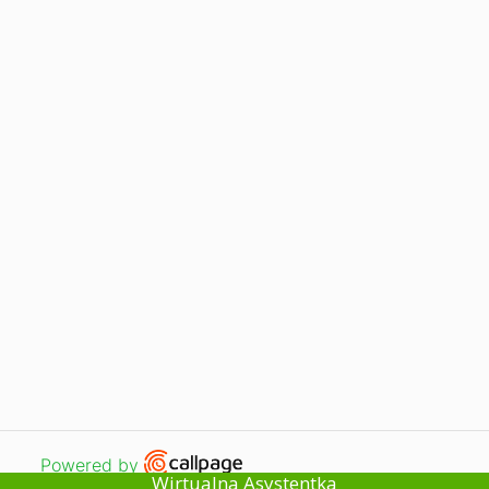
Kontakt
Uprawnienia szkół publicznych
Rekrutacja
Oferta
Szkoły policealne
Liceum dla dorosłych
CosinusYoung15+
KKZ
Copyright 2008-2026
Open link in new window
Powered by
Wirtualna Asystentka