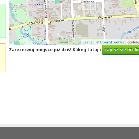
| ©
contrib
Leaflet
OpenStreetMap
Zarezerwuj miejsce już dziś! Kliknij tutaj i
zapisz się on-li