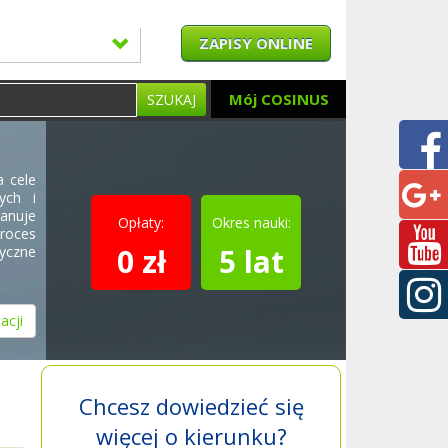
ZAPISY ONLINE
Mój COSINUS
SZUKAJ
a cele
ych i
lanuje
Opłaty:
Okres nauki:
roces
0 zł
5 lat
yczne
acji
Chcesz dowiedzieć się
więcej o kierunku?