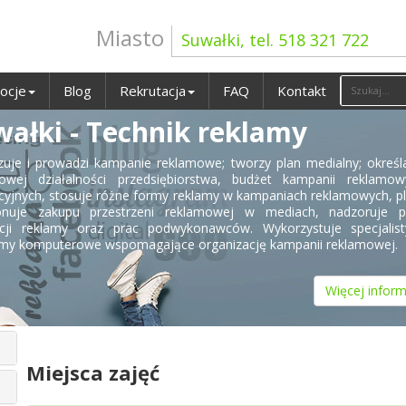
Miasto
Suwałki, tel. 518 321 722
ocje
Blog
Rekrutacja
FAQ
Kontakt
wałki - Technik reklamy
zuje i prowadzi kampanie reklamowe; tworzy plan medialny; określ
owej działalności przedsiębiorstwa, budżet kampanii reklamow
yjnych, stosuje różne formy reklamy w kampaniach reklamowych, p
onuje zakupu przestrzeni reklamowej w mediach, nadzoruje p
cji reklamy oraz prac podwykonawców. Wykorzystuje specjalist
my komputerowe wspomagające organizację kampanii reklamowej.
Więcej inform
Miejsca zajęć