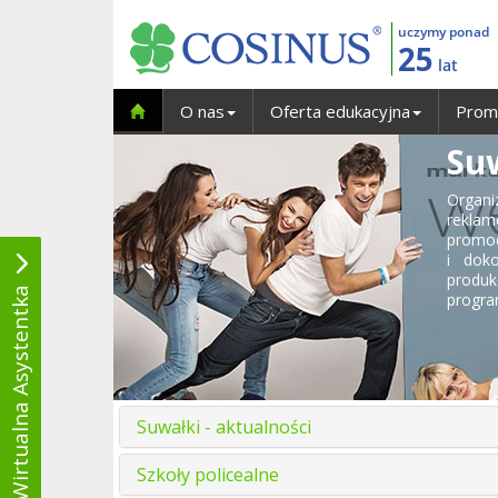
uczymy ponad
25
lat
O nas
Oferta edukacyjna
Prom
Su
Organi
reklam
promoc
i dok
produk
Wirtualna Asystentka
progra
Suwałki - aktualności
Szkoły policealne