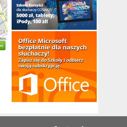
utors
ne